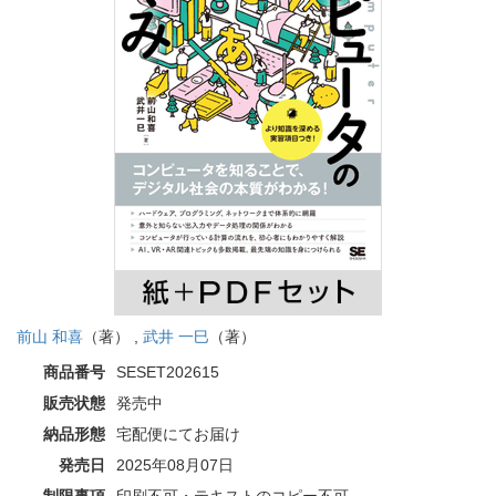
前山 和喜
（著） ,
武井 一巳
（著）
商品番号
SESET202615
販売状態
発売中
納品形態
宅配便にてお届け
発売日
2025年08月07日
制限事項
印刷不可・テキストのコピー不可