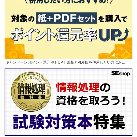
[キャンペーン]ポイント還元率もUP！紙版とPDF版を併用したい方にお…