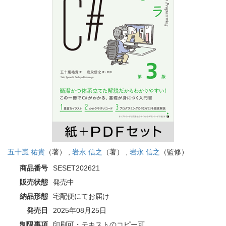
五十嵐 祐貴
（著） ,
岩永 信之
（著） ,
岩永 信之
（監修）
商品番号
SESET202621
販売状態
発売中
納品形態
宅配便にてお届け
発売日
2025年08月25日
制限事項
印刷可・テキストのコピー可