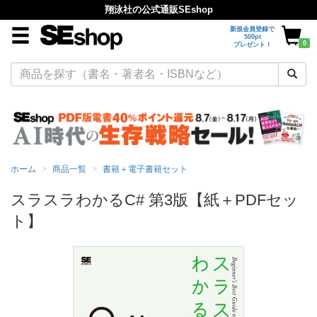
翔泳社の公式通販SEshop
新規会員登録で
500pt
0
プレゼント！
ホーム
商品一覧
書籍＋電子書籍セット
スラスラわかるC# 第3版【紙＋PDFセッ
ト】