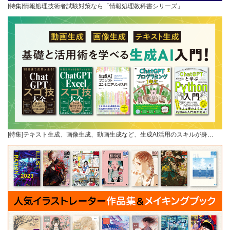
[特集]情報処理技術者試験対策なら「情報処理教科書シリーズ」
[特集]テキスト生成、画像生成、動画生成など、生成AI活用のスキルが身…