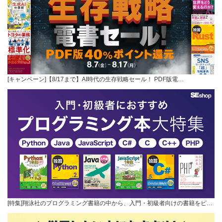
[キャンペーン]【8/17まで】AI時代の生存戦略セール！ PDF版電…
[特集]翔泳社のプログラミング書籍の中から、入門・初級者向けの書籍をピ…