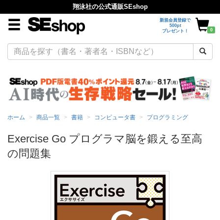
翔泳社の公式通販SEshop
新規会員登録で
500pt
0
プレゼント！
ホーム
商品一覧
書籍
コンピュータ書
プログラミング
Exercise Go プログラマ脳を鍛える至高
の問題集