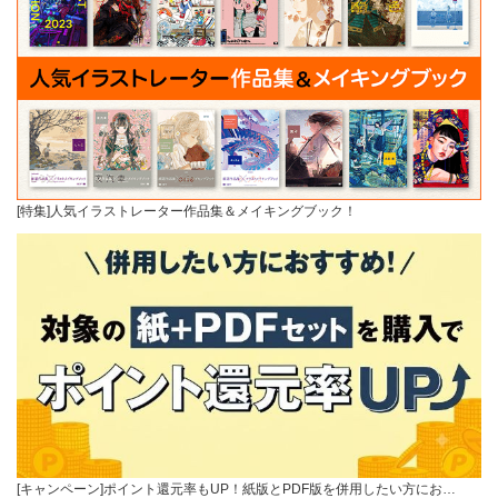
[特集]人気イラストレーター作品集＆メイキングブック！
[キャンペーン]ポイント還元率もUP！紙版とPDF版を併用したい方にお…