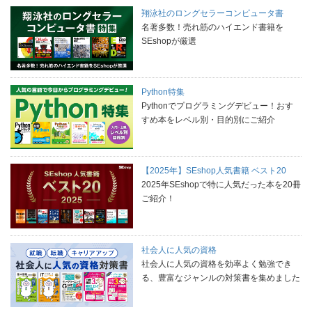
翔泳社のロングセラーコンピュータ書
名著多数！売れ筋のハイエンド書籍を
SEshopが厳選
Python特集
Pythonでプログラミングデビュー！おす
すめ本をレベル別・目的別にご紹介
【2025年】SEshop人気書籍 ベスト20
2025年SEshopで特に人気だった本を20冊
ご紹介！
社会人に人気の資格
社会人に人気の資格を効率よく勉強でき
る、豊富なジャンルの対策書を集めました