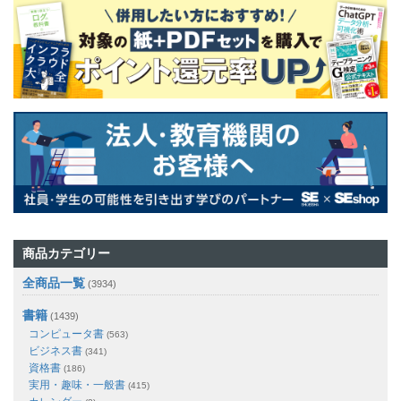
商品カテゴリー
全商品一覧
(3934)
書籍
(1439)
コンピュータ書
(563)
ビジネス書
(341)
資格書
(186)
実用・趣味・一般書
(415)