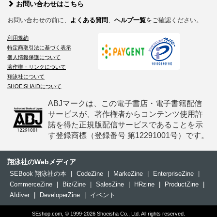
お問い合わせはこちら
お問い合わせの前に、
よくある質問
、
ヘルプ一覧
をご確認ください。
利用規約
特定商取引法に基づく表示
個人情報保護について
著作権・リンクについて
翔泳社について
SHOEISHA iDについて
ABJマークは、この電子書店・電子書籍配信
サービスが、著作権者からコンテンツ使用許
諾を得た正規版配信サービスであることを示
す登録商標（登録番号 第12291001号）です。
翔泳社のWebメディア
SEBook 翔泳社の本
|
CodeZine
|
MarkeZine
|
EnterpriseZine
|
CommerceZine
|
Biz/Zine
|
SalesZine
|
HRzine
|
ProductZine
|
AIdiver
|
DeveloperZine
|
イベント
SEshop.com, © 1999-2026 Shoeisha Co., Ltd. All rights reserved.