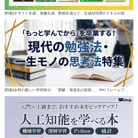
[特集]テキスト生成、画像生成、動画生成など、生成AI活用のスキルが身…
[特集]令和の新しい学習術や、「図解・視覚化の技術」、AIやフレームワ…