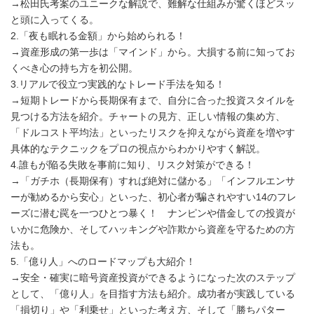
→松田氏考案のユニークな解説で、難解な仕組みが驚くほどスッ
と頭に入ってくる。
2.「夜も眠れる金額」から始められる！
→資産形成の第一歩は「マインド」から。大損する前に知ってお
くべき心の持ち方を初公開。
3.リアルで役立つ実践的なトレード手法を知る！
→短期トレードから長期保有まで、自分に合った投資スタイルを
見つける方法を紹介。チャートの見方、正しい情報の集め方、
「ドルコスト平均法」といったリスクを抑えながら資産を増やす
具体的なテクニックをプロの視点からわかりやすく解説。
4.誰もが陥る失敗を事前に知り、リスク対策ができる！
→「ガチホ（長期保有）すれば絶対に儲かる」「インフルエンサ
ーが勧めるから安心」といった、初心者が騙されやすい14のフレ
ーズに潜む罠を一つひとつ暴く！ ナンピンや借金しての投資が
いかに危険か、そしてハッキングや詐欺から資産を守るための方
法も。
5.「億り人」へのロードマップも大紹介！
→安全・確実に暗号資産投資ができるようになった次のステップ
として、「億り人」を目指す方法も紹介。成功者が実践している
「損切り」や「利乗せ」といった考え方、そして「勝ちパター