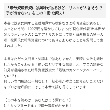
「暗号資産投資には興味があるけど、リスクが大きそうで
手が出せない」をこの 1 冊で解決！
本書は投資に関する基礎知識すら曖昧なまま暗号資産投資をし、
あっという間に100万円を溶かしてしまった“初心者代表”桝本氏が
楽天ウォレットのシニアアナリストにして暗号資産投資の第一人
者、松田氏に暗号資産についてありとあらゆることを質問して生
まれました。
本書はただの入門書・知識本ではありません。実際に失敗を経験
したからこそわかる「痛いほどリアルな教訓」と、プロの冷静な
知見が凝縮された暗号資産投資の「最強のカンニングペーパー」
なのです。
難しい専門用語は一切なし！ 初心者が本当に知りたいことだけ
をプロが徹底的に、そして本音で語り尽くしています！
【この本を読めば、あなたはこう変わる！】
1.「カップヌードル」で暗号資産がわかる！