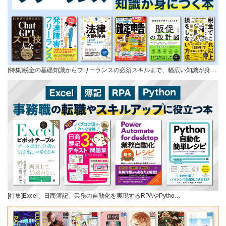
[特集]税金の基礎知識からフリーランスの必須スキルまで、幅広い知識が身…
[特集]Excel、日商簿記、業務の自動化を実現するRPAやPytho…