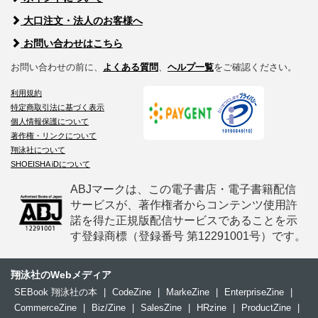
大口注文・法人のお客様へ
お問い合わせはこちら
お問い合わせの前に、
よくある質問
、
ヘルプ一覧
をご確認ください。
利用規約
特定商取引法に基づく表示
個人情報保護について
著作権・リンクについて
翔泳社について
SHOEISHA iDについて
ABJマークは、この電子書店・電子書籍配信
サービスが、著作権者からコンテンツ使用許
諾を得た正規版配信サービスであることを示
す登録商標（登録番号 第12291001号）です。
翔泳社のWebメディア
SEBook 翔泳社の本
|
CodeZine
|
MarkeZine
|
EnterpriseZine
|
CommerceZine
|
Biz/Zine
|
SalesZine
|
HRzine
|
ProductZine
|