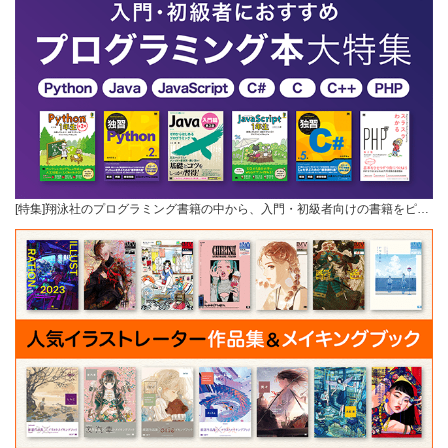
[特集]翔泳社のプログラミング書籍の中から、入門・初級者向けの書籍をピ…