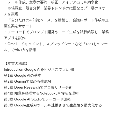
・メール作成、文章の要約・校正、アイデア出しを効率化
・市場調査、競合分析、業界トレンドの把握などプロ級のリサー
チを実現
・「自分だけのAI知識ベース」を構築し、会議レポート作成や企
画立案をサポート
・ノーコードでプロンプト開発やコード生成を試行錯誤し、業務
アプリを試作
・Gmail、ドキュメント、スプレッドシートなど「いつものツー
ル」でAIの力を活用
【本書の構成】
Introduction Google AIをビジネスで大活用!
第1章 Google AIの基本
第2章 Geminiで始める生成AI
第3章 Deep Researchでプロ級リサーチ術
第4章 知識を整理するNotebookLM情報管理術
第5章 Google AI Studioでノーコード開発
第6章 Google生成AIツールを連携させて生産性を最大化する