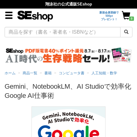
翔泳社の公式通販SEshop
新規会員登録で
500pt
0
プレゼント！
ホーム
商品一覧
書籍
コンピュータ書
人工知能・数学
Gemini、NotebookLM、AI Studioで効率化
Google AI仕事術