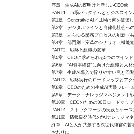
序章 生成AIの夜明けと新しいCEO像
PART1 市場パラダイムとビジネスイン
第1章 Generative AI／LLMは何を
第2章 デジタルツインと自律化社会へ
第3章 あらゆる業務プロセスの刷新（
第4章 部門別・変革のシナリオ（機能
PART2 戦略と組織の変革
第5章 CEOに求められる5つのマイン
第6章 “AI資本経営”に向けた組織と人
第7章 生成AI導入で陥りやすい罠と回
PART3 戦略実行のロードマップとアク
第8章 CEOのための生成AI実装フレー
第9章 データ・ナレッジマネジメント
第10章 CEOのための90日ロードマッ
PART4 ストックマークの実践とケー
第11章 情報爆発時代の“AIナレッジマネ
終章 AIと人が共創する次世代経営の哲
おわりに