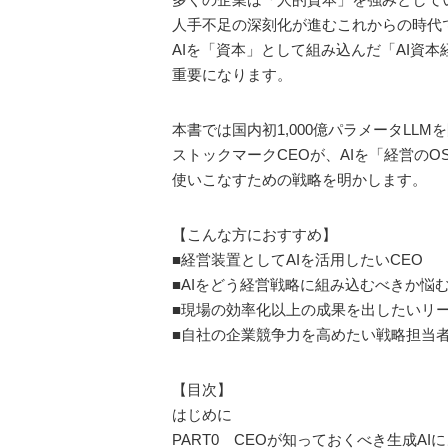
人手不足の深刻化が進むこれからの時代
AIを「資本」として組み込んだ「AI資本
重要になります。
本書では国内初1,000億パラメータLLM
ストックマークCEOが、AIを「経営のO
使いこなすための戦略を明かします。
【こんな方におすすめ】
■経営装置としてAIを活用したいCEO
■AIをどう経営戦略に組み込むべきか悩
■現場の効率化以上の成果を出したいリ
■自社の企業競争力を高めたい戦略担当者 e
【目次】
はじめに
PART0 CEOが知っておくべき生成AI