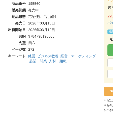
商品番号
195560
10
販売状態
発売中
220
納品形態
宅配便にてお届け
ポ
発売日
2026年03月13日
出荷開始日
2026年03月12日
在
ISBN
9784798195568
判型
四六
ページ数
272
キーワード
経営
ビジネス教養
経営・マーケティング
起業・開業
人材・組織
※1点
場合の
がござ