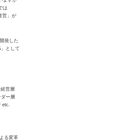
では
経営」が
を開発した
S」として
む経営層
ーダー層
tc.
による変革