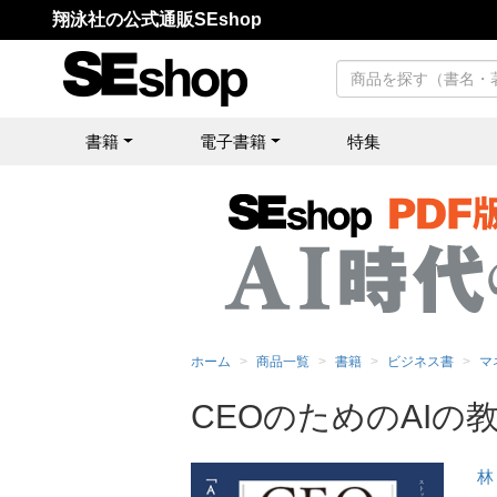
翔泳社の公式通販SEshop
書籍
電子書籍
特集
ホーム
商品一覧
書籍
ビジネス書
マ
CEOのためのAIの
林