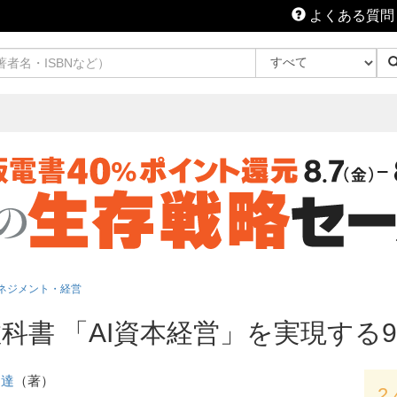
よくある質問
ネジメント・経営
教科書 「AI資本経営」を実現する
 達
（著）
2