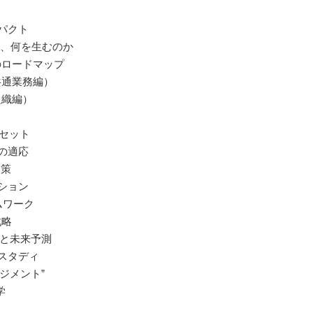
パクト
破壊し、何を生むのか
のロードマップ
共通業務編）
組織編）
ドセット
材の適応
避策
ション
ムワーク
戦略
プと未来予測
ススタディ
ジメント”
学