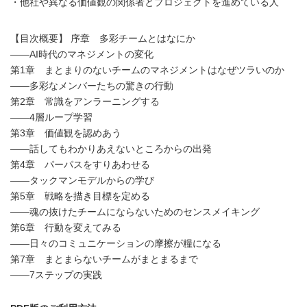
・他社や異なる価値観の関係者とプロジェクトを進めている人
【目次概要】 序章 多彩チームとはなにか
――AI時代のマネジメントの変化
第1章 まとまりのないチームのマネジメントはなぜツラいのか
――多彩なメンバーたちの驚きの行動
第2章 常識をアンラーニングする
――4層ループ学習
第3章 価値観を認めあう
――話してもわかりあえないところからの出発
第4章 パーパスをすりあわせる
――タックマンモデルからの学び
第5章 戦略を描き目標を定める
――魂の抜けたチームにならないためのセンスメイキング
第6章 行動を変えてみる
――日々のコミュニケーションの摩擦が糧になる
第7章 まとまらないチームがまとまるまで
――7ステップの実践