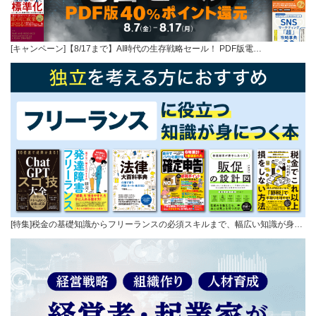
[キャンペーン]【8/17まで】AI時代の生存戦略セール！ PDF版電…
[特集]税金の基礎知識からフリーランスの必須スキルまで、幅広い知識が身…