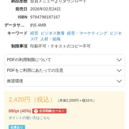
納品形態
会員メニューよりダウンロード
発売日
2026年02月24日
ISBN
9784798187167
データサイズ
約5.4MB
キーワード
経営
ビジネス教養
経営・マーケティング
ビジネ
スIT
人材・組織
制限事項
印刷不可・テキストのコピー不可
PDFの利用制限について
PDFをご利用にあたっての注意
推奨環境
2,420円（税込）
（本体2,200円＋税10％）
880pt (40%)
生存戦略セール！
?
ポイントの使い方はこちら
在庫あり