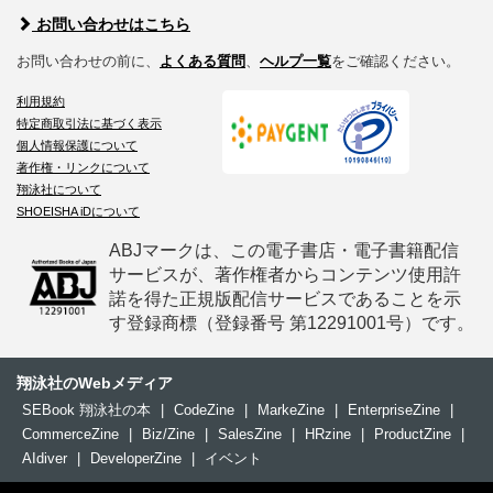
お問い合わせはこちら
お問い合わせの前に、
よくある質問
、
ヘルプ一覧
をご確認ください。
利用規約
特定商取引法に基づく表示
個人情報保護について
著作権・リンクについて
翔泳社について
SHOEISHA iDについて
ABJマークは、この電子書店・電子書籍配信
サービスが、著作権者からコンテンツ使用許
諾を得た正規版配信サービスであることを示
す登録商標（登録番号 第12291001号）です。
翔泳社のWebメディア
SEBook 翔泳社の本
|
CodeZine
|
MarkeZine
|
EnterpriseZine
|
CommerceZine
|
Biz/Zine
|
SalesZine
|
HRzine
|
ProductZine
|
AIdiver
|
DeveloperZine
|
イベント