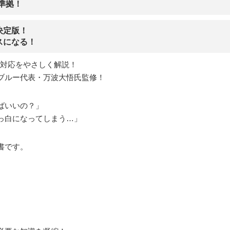
』準拠！
決定版！
スになる！
急変対応をやさしく解説！
ブルー代表・万波大悟氏監修！
ばいいの？」
っ白になってしまう…」
書です。