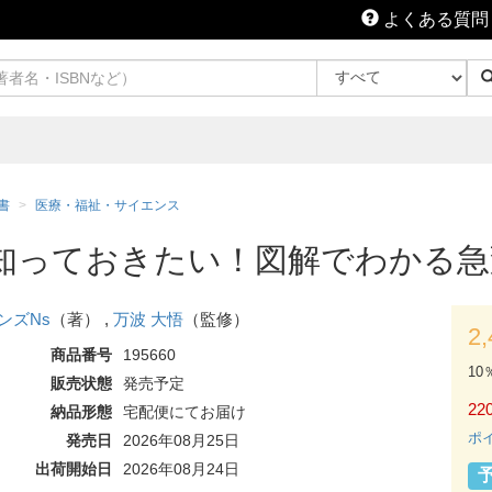
よくある質問
書
医療・福祉・サイエンス
知っておきたい！図解でわかる
ンズNs
（著） ,
万波 大悟
（監修）
2
商品番号
195660
10
販売状態
発売予定
220
納品形態
宅配便にてお届け
ポ
発売日
2026年08月25日
出荷開始日
2026年08月24日