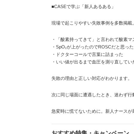
■CASEで学ぶ「新人あるある」
現場で起こりやすい失敗事例を多数掲載
・「酸素持ってきて」と言われて酸素マ
・SpO₂が上がったのでROSCだと思った
・ドクターコールで言葉に詰まった
・いい値が出るまで血圧を測り直してい
失敗の理由と正しい対応がわかります。
次に同じ場面に遭遇したとき、迷わず行
急変時に慌てないために。新人ナースが
おすすめ特集・キャンペーン