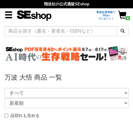
翔泳社の公式通販SEshop
新規会員登録で
500pt
0
プレゼント！
万波 大悟 商品 一覧
品切れも含める