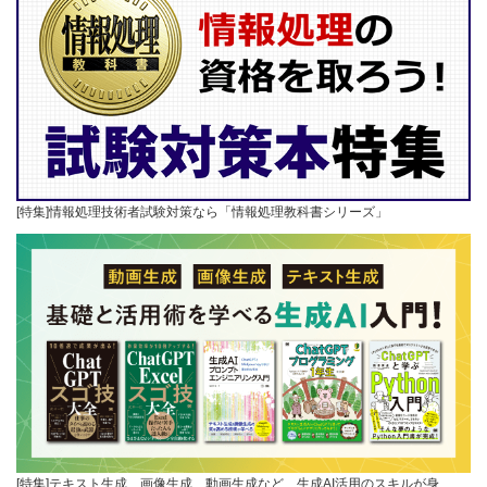
[特集]情報処理技術者試験対策なら「情報処理教科書シリーズ」
[特集]テキスト生成、画像生成、動画生成など、生成AI活用のスキルが身…