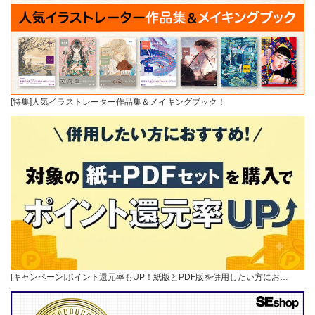
[特集]人気イラストレーター作品集＆メイキングブック！
[キャンペーン]ポイント還元率もUP！紙版とPDF版を併用したい方にお…