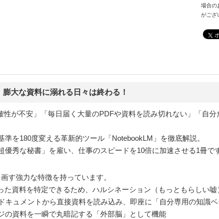
場合の
がござ
、膨大な資料に溺れる日々は終わる！
確性が不安」「毎日届く大量のPDFや資料を読み切れない」「自分
基準を180度変える革新的ツール「NotebookLM」を徹底解説。
「超優秀な秘書」を雇い、仕事のスピードを10倍に加速させる1冊で
一線を画す強力な特徴を持っています。
った資料を特定できるため、ハルシネーション（もっともらしい嘘
ブやドキュメントから直接資料を読み込み、即座に「自分専用の知識
ージの資料を一瞬で丸暗記する「外部脳」として機能