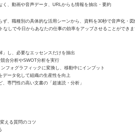
なく、動画や音声データ、URLからも情報を抽出・要約
ず、職種別の具体的な活用シーンから、資料を30秒で音声化・図解化
コストなしで今日からあなたの仕事の効率をアップさせることができま
理解」し、必要なエッセンスだけを抽出
競合分析やSWOT分析を実行
）やインフォグラフィックに変換し、移動中にインプット
をデータ化して組織の生産性を向上
ど、専門性の高い文書の「超速読・分析」
手に変える質問のコツ
る