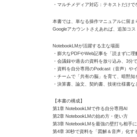
・マルチメディア対応：テキストだけで
本書では、単なる操作マニュアルに留まら
Googleアカウントさえあれば、追加
NotebookLMが活躍する主な場面
・膨大なPDFやWeb記事を「読まずに
・会議録や過去の資料を放り込み、3分で
・資料を自分専用のPodcast（音声
・チームで「共有の脳」を育て、暗黙知
・決算書、論文、契約書、技術仕様書な
【本書の構成】
第1章 NotebookLMで作る自分専用AI
第2章 NotebookLMの始め方・使い方
第3章 NotebookLMを最強の壁打ち相
第4章 30秒で資料を「図解＆音声」化す