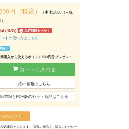
,200円（税込）
（本体2,000円＋税
％）
0pt (40%)
生存戦略セール！
?
イントの使い方はこちら
庫あり
初回購入から使えるポイント500円分プレゼント
カートに入れる
紙の書籍はこちら
紙書籍とPDF版のセット商品はこちら
お気に入り
の税込金額となります。 複数の商品をご購入いただいた