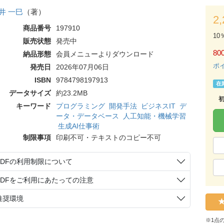
井 一巳
（著）
2
商品番号
197910
10
販売状態
発売中
80
納品形態
会員メニューよりダウンロード
ポ
発売日
2026年07月06日
ISBN
9784798197913
在
データサイズ
約23.2MB
キーワード
プログラミング
開発手法
ビジネスIT
デ
ータ・データベース
人工知能・機械学習
生成AI仕事術
制限事項
印刷不可・テキストのコピー不可
PDFの利用制限について
PDFをご利用にあたっての注意
推奨環境
※1点