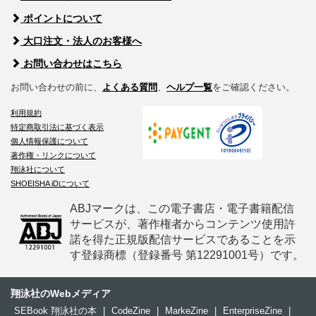
ポイントについて
大口注文・法人のお客様へ
お問い合わせはこちら
お問い合わせの前に、
よくある質問
、
ヘルプ一覧
をご確認ください。
利用規約
特定商取引法に基づく表示
個人情報保護について
著作権・リンクについて
翔泳社について
SHOEISHA iDについて
ABJマークは、この電子書店・電子書籍配信
サービスが、著作権者からコンテンツ使用許
諾を得た正規版配信サービスであることを示
す登録商標（登録番号 第12291001号）です。
翔泳社のWebメディア
SEBook 翔泳社の本
|
CodeZine
|
MarkeZine
|
EnterpriseZine
|