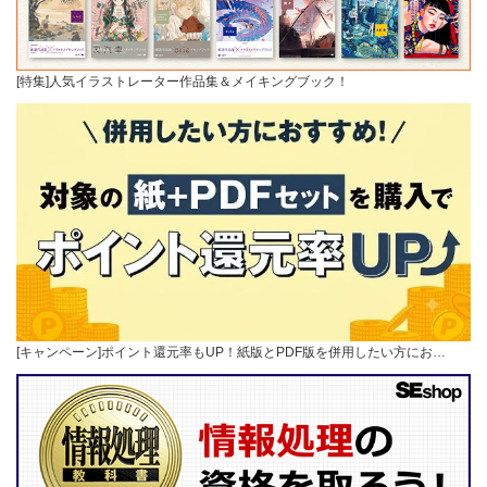
[特集]人気イラストレーター作品集＆メイキングブック！
[キャンペーン]ポイント還元率もUP！紙版とPDF版を併用したい方にお…