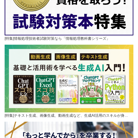
[特集]情報処理技術者試験対策なら「情報処理教科書シリーズ」
[特集]テキスト生成、画像生成、動画生成など、生成AI活用のスキルが身…