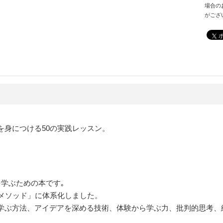
場合の
がござ
を身につける50の実践レッスン。
。
学ぶための本です｡
のメソッド」に体系化しました。
学ぶ方法、アイデアを深める技術、体験から学ぶ力、批判的思考、