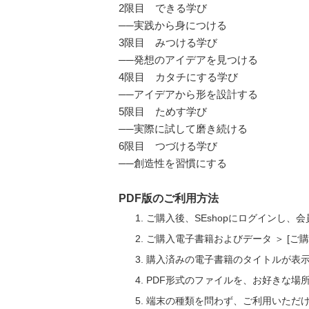
2限目 できる学び
──実践から身につける
3限目 みつける学び
──発想のアイデアを見つける
4限目 カタチにする学び
──アイデアから形を設計する
5限目 ためす学び
──実際に試して磨き続ける
6限目 つづける学び
──創造性を習慣にする
PDF版のご利用方法
ご購入後、SEshopにログインし、
ご購入電子書籍およびデータ ＞ [
購入済みの電子書籍のタイトルが表
PDF形式のファイルを、お好きな場
端末の種類を問わず、ご利用いただ