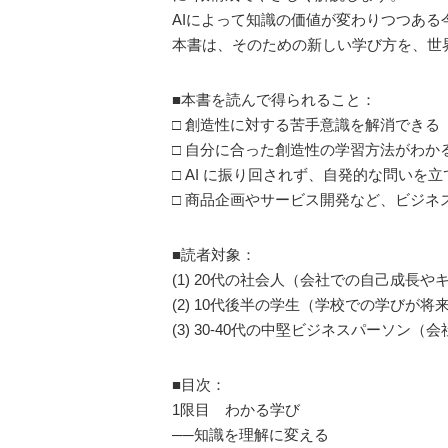
AIによって知識の価値が変わりつつあ
本書は、そのための新しい学び方を、世
■本書を読んで得られること：
□ 創造性に対する苦手意識を解消できる
□ 自分に合った創造性の学習方法がわか
□ AI に振り回されず、自発的な問いを
□ 商品企画やサービス開発など、ビジネ
■読者対象：
(1) 20代の社会人（会社での自己成長
(2) 10代後半の学生（学校での学びが
(3) 30-40代の中堅ビジネスパーソ
■目次：
1限目 わかる学び
──知識を理解に変える