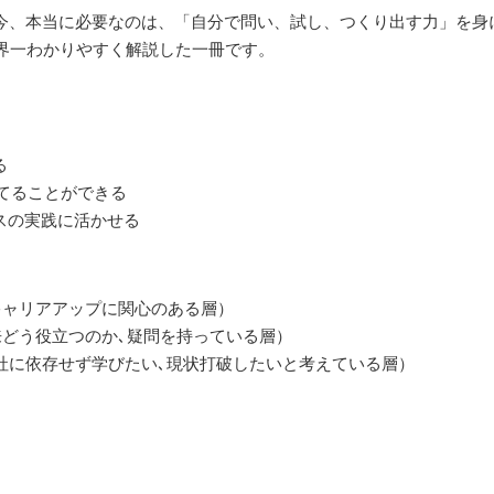
る今、本当に必要なのは、「自分で問い、試し、つくり出す力」を身
界一わかりやすく解説した一冊です。
る
立てることができる
スの実践に活かせる
やキャリアアップに関心のある層）
将来どう役立つのか､疑問を持っている層）
ン（会社に依存せず学びたい､現状打破したいと考えている層）