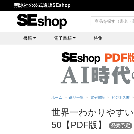
翔泳社の公式通販SEshop
書籍
電子書籍
特集
ホーム
商品一覧
電子書籍
ビジネス書
世界一わかりやすい
50【PDF版】
発売予定