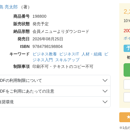
島 亮太郎
（著）
2
商品番号
198800
10
販売状態
発売予定
200
納品形態
会員メニューよりダウンロード
ポ
発売日
2026年08月25日
ISBN
9784798198804
キーワード
ビジネス教養
ビジネスIT
人材・組織
ビ
ジネス入門
スキルアップ
制限事項
印刷不可・テキストのコピー不可
PDFの利用制限について
PDFをご利用にあたっての注意
推奨環境
※1点