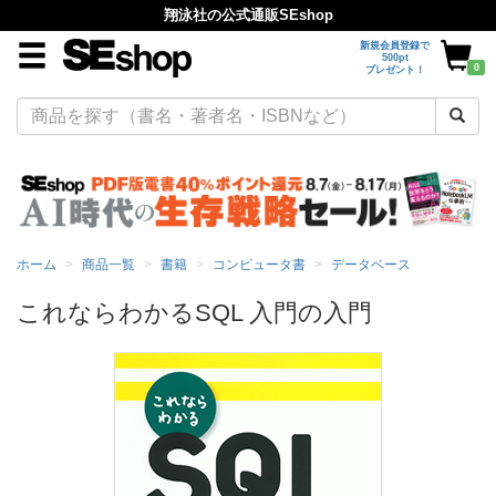
翔泳社の公式通販SEshop
新規会員登録で
500pt
0
プレゼント！
ホーム
商品一覧
書籍
コンピュータ書
データベース
これならわかるSQL 入門の入門