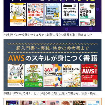
[特集]サイバー攻撃やセキュリティ対策に役立つ書籍を取り揃えました
[特集]「AWSって何？」という初心者に向けた超入門書から、実践・検定…