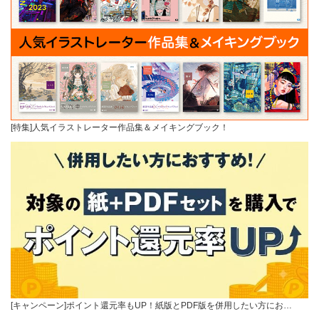
[特集]人気イラストレーター作品集＆メイキングブック！
[キャンペーン]ポイント還元率もUP！紙版とPDF版を併用したい方にお…