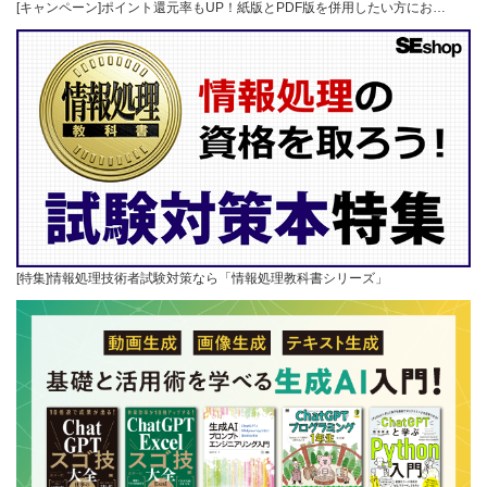
[キャンペーン]ポイント還元率もUP！紙版とPDF版を併用したい方にお…
[特集]情報処理技術者試験対策なら「情報処理教科書シリーズ」