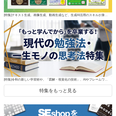
[特集]テキスト生成、画像生成、動画生成など、生成AI活用のスキルが身…
[特集]令和の新しい学習術や、「図解・視覚化の技術」、AIやフレームワ…
特集をもっと見る