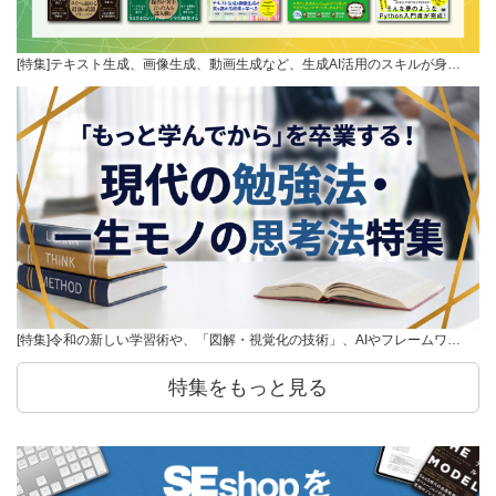
[特集]テキスト生成、画像生成、動画生成など、生成AI活用のスキルが身…
[特集]令和の新しい学習術や、「図解・視覚化の技術」、AIやフレームワ…
特集をもっと見る