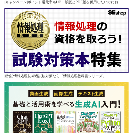
[キャンペーン]ポイント還元率もUP！紙版とPDF版を併用したい方にお…
[特集]情報処理技術者試験対策なら「情報処理教科書シリーズ」