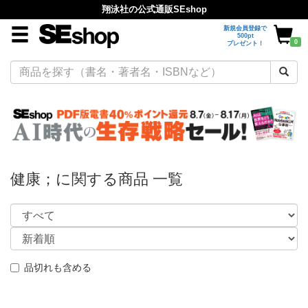
翔泳社の公式通販SEshop
新規会員登録で
500pt
0
プレゼント！
健康；に関する商品 一覧
品切れも含める