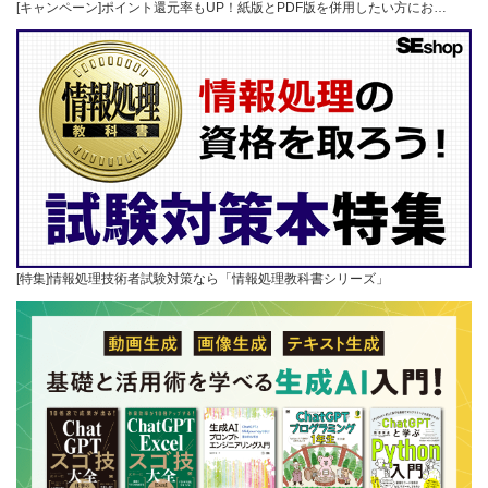
[キャンペーン]ポイント還元率もUP！紙版とPDF版を併用したい方にお…
[特集]情報処理技術者試験対策なら「情報処理教科書シリーズ」