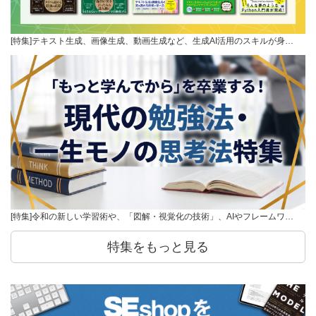
[特集]テキスト生成、画像生成、動画生成など、生成AI活用のスキルが身…
[特集]令和の新しい学習術や、「図解・視覚化の技術」、AIやフレームワ…
特集をもっと見る