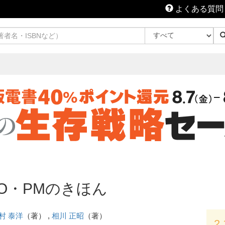
よくある質問
O・PMのきほん
村 泰洋
（著） ,
相川 正昭
（著）
2