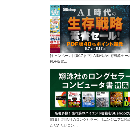
[キャンペーン]【8/17まで】AI時代の生存戦略セー
PDF版電…
[特集]【翔泳社のロングセラー】ITエンジニアに読
ただきたいコン…