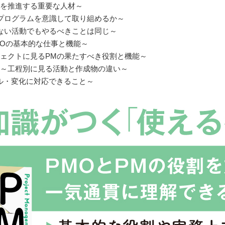
トを推進する重要な人材～
～プログラムを意識して取り組めるか～
のない活動でもやるべきことは同じ～
MOの基本的な仕事と機能～
ジェクトに見るPMの果たすべき役割と機能～
動～工程別に見る活動と作成物の違い～
ル・変化に対応できること～