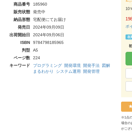
商品番号
185960
10
販売状態
発売中
198
納品形態
宅配便にてお届け
ポ
発売日
2024年09月09日
出荷開始日
2024年09月06日
在
ISBN
9784798185965
判型
A5
ページ数
224
キーワード
プログラミング
開発環境
開発手法
図解
まるわかり
システム運用
開発管理
※1点
場合の
がござ