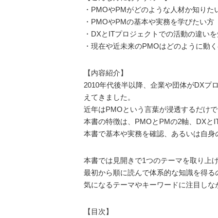
・PMOやPMがどのような人材か知りた
・PMOやPMの基本や実務を学びたい方
・DXとITプロジェクトでの活動の違い
・現在や近未来のPMOはどのように動
【内容紹介】
2010年代後半以降、企業や団体がDX
えてきました。
近年はPMOという言葉が浸透するだけ
本書の特徴は、PMOとPMの2軸、DX
本書で基本や実務を確認、あるいは自身
本書では見開きで1つのテーマを取り上
最初から順に読んで体系的な知識を得る
気になるテーマやキーワードに注目しな
【目次】