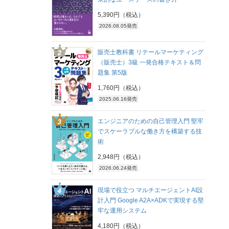
5,390円（税込）
2026.08.05発売
販売士教科書 リテールマーケティング
（販売士）3級 一発合格テキスト＆問
題集 第5版
1,760円（税込）
2025.06.16発売
エンジニアのための自己管理入門 堅牢
でスケーラブルな働き方を構築する技
術
2,948円（税込）
2026.06.24発売
現場で役立つ マルチエージェントAI設
計入門 Google A2A×ADKで実現する堅
牢な運用システム
4,180円（税込）