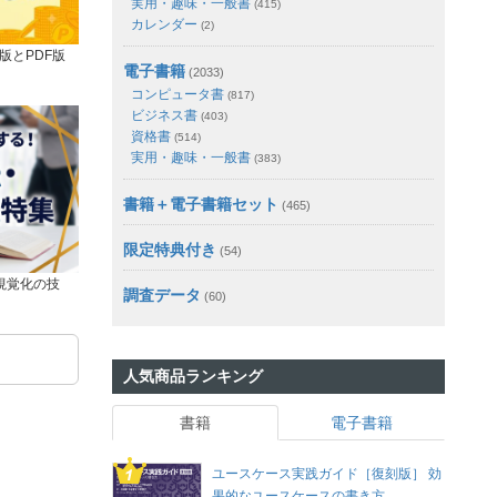
実用・趣味・一般書
(415)
カレンダー
(2)
版とPDF版
電子書籍
(2033)
コンピュータ書
(817)
ビジネス書
(403)
資格書
(514)
実用・趣味・一般書
(383)
書籍＋電子書籍セット
(465)
限定特典付き
(54)
視覚化の技
調査データ
(60)
人気商品ランキング
書籍
電子書籍
ユースケース実践ガイド［復刻版］ 効
果的なユースケースの書き方