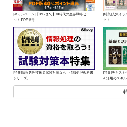
[キャンペーン]【8/17まで】AI時代の生存戦略セー
[特集]人気イ
ル！ PDF版電…
ク！
[特集]情報処理技術者試験対策なら「情報処理教科書
[特集]テキス
シリーズ」
AI活用のスキ