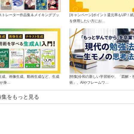
ラストレーター作品集＆メイキングブッ
[キャンペーン]ポイント還元率もUP！紙
を併用したい方にお…
ト生成、画像生成、動画生成など、生成
[特集]令和の新しい学習術や、「図解・
ルが身…
術」、AIやフレームワ…
特集をもっと見る