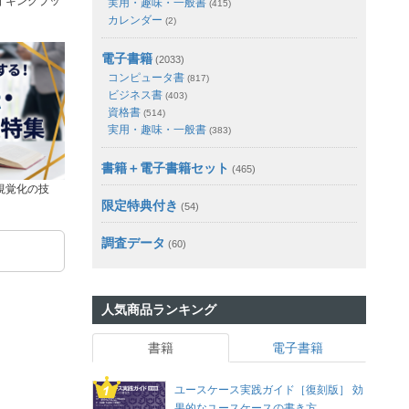
イキングブッ
実用・趣味・一般書
(415)
カレンダー
(2)
電子書籍
(2033)
コンピュータ書
(817)
ビジネス書
(403)
資格書
(514)
実用・趣味・一般書
(383)
書籍＋電子書籍セット
(465)
視覚化の技
限定特典付き
(54)
調査データ
(60)
人気商品ランキング
書籍
電子書籍
ユースケース実践ガイド［復刻版］ 効
果的なユースケースの書き方