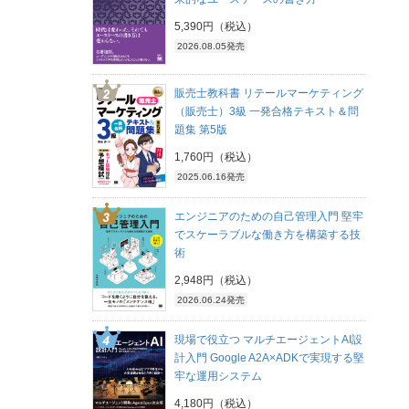
5,390円（税込）
2026.08.05発売
販売士教科書 リテールマーケティング
（販売士）3級 一発合格テキスト＆問
題集 第5版
1,760円（税込）
2025.06.16発売
エンジニアのための自己管理入門 堅牢
でスケーラブルな働き方を構築する技
術
2,948円（税込）
2026.06.24発売
現場で役立つ マルチエージェントAI設
計入門 Google A2A×ADKで実現する堅
牢な運用システム
4,180円（税込）