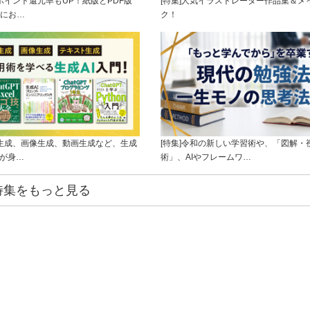
]ポイント還元率もUP！紙版とPDF版
[特集]人気イラストレーター作品集＆メ
にお…
ク！
ト生成、画像生成、動画生成など、生成
[特集]令和の新しい学習術や、「図解・
ルが身…
術」、AIやフレームワ…
特集をもっと見る