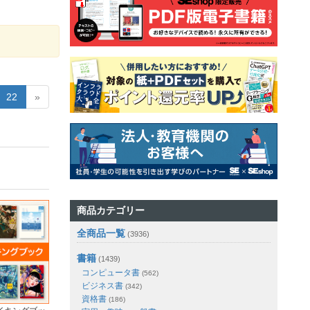
22
»
商品カテゴリー
全商品一覧
(3936)
書籍
(1439)
コンピュータ書
(562)
ビジネス書
(342)
資格書
(186)