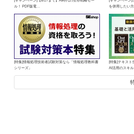
[キャンペーン]【8/17まで】AI時代の生存戦略セー
[キャンペーン
ル！ PDF版電…
を併用したい方
[特集]情報処理技術者試験対策なら「情報処理教科書
[特集]テキス
シリーズ」
AI活用のスキ