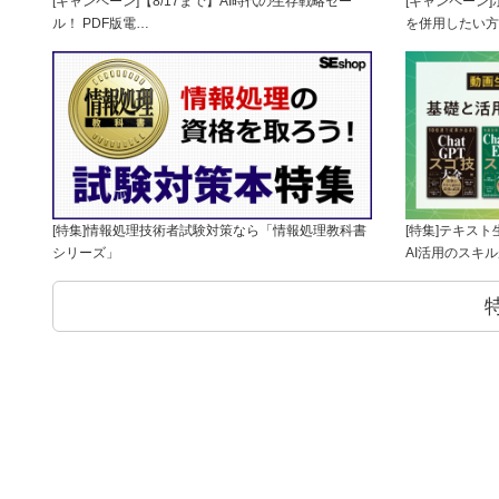
[キャンペーン]【8/17まで】AI時代の生存戦略セー
[キャンペーン
ル！ PDF版電…
を併用したい方
[特集]情報処理技術者試験対策なら「情報処理教科書
[特集]テキス
シリーズ」
AI活用のスキ