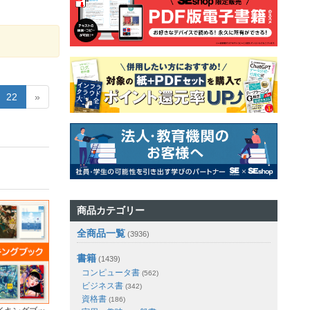
22
»
商品カテゴリー
全商品一覧
(3936)
書籍
(1439)
コンピュータ書
(562)
ビジネス書
(342)
資格書
(186)