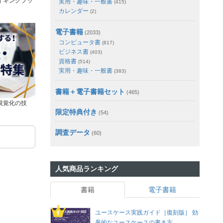
イキングブッ
実用・趣味・一般書
(415)
カレンダー
(2)
電子書籍
(2033)
コンピュータ書
(817)
ビジネス書
(403)
資格書
(514)
実用・趣味・一般書
(383)
書籍＋電子書籍セット
(465)
視覚化の技
限定特典付き
(54)
調査データ
(60)
人気商品ランキング
書籍
電子書籍
ユースケース実践ガイド［復刻版］ 効
果的なユースケースの書き方