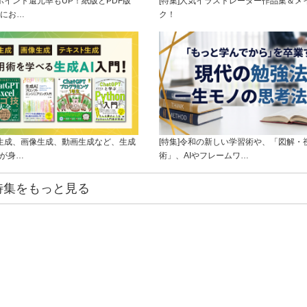
]ポイント還元率もUP！紙版とPDF版
[特集]人気イラストレーター作品集＆メ
にお…
ク！
ト生成、画像生成、動画生成など、生成
[特集]令和の新しい学習術や、「図解・
ルが身…
術」、AIやフレームワ…
特集をもっと見る