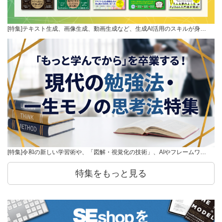
[特集]テキスト生成、画像生成、動画生成など、生成AI活用のスキルが身…
[特集]令和の新しい学習術や、「図解・視覚化の技術」、AIやフレームワ…
特集をもっと見る