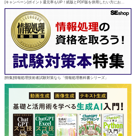
[キャンペーン]ポイント還元率もUP！紙版とPDF版を併用したい方にお…
[特集]情報処理技術者試験対策なら「情報処理教科書シリーズ」