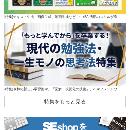
[特集]テキスト生成、画像生成、動画生成など、生成AI活用のスキルが身…
[特集]令和の新しい学習術や、「図解・視覚化の技術」、AIやフレームワ…
特集をもっと見る