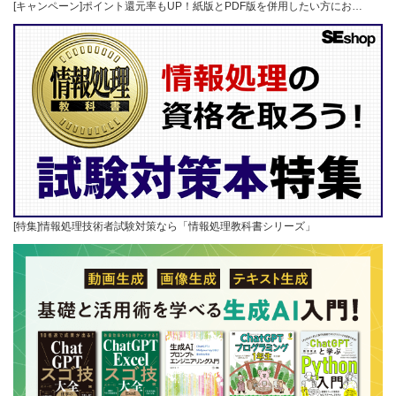
[キャンペーン]ポイント還元率もUP！紙版とPDF版を併用したい方にお…
[特集]情報処理技術者試験対策なら「情報処理教科書シリーズ」