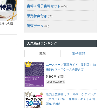
書籍＋電子書籍セット
(464)
限定特典付き
(52)
視覚化の技
調査データ
(60)
人気商品ランキング
書籍
電子書籍
ユースケース実践ガイド［復刻版］ 効
果的なユースケースの書き方
5,390円（税込）
2026.08.05発売
販売士教科書 リテールマーケティング
（販売士）3級 一発合格テキスト＆問
題集 第5版