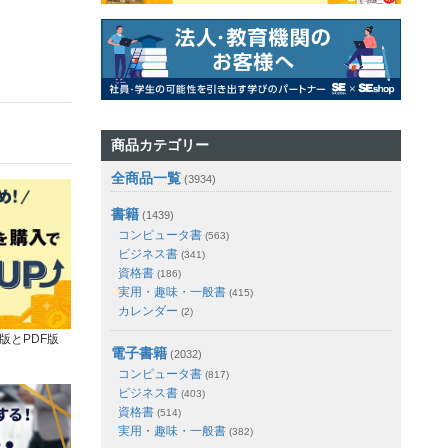
商品カテゴリー
全商品一覧
(3934)
書籍
(1439)
コンピュータ書
(563)
ビジネス書
(341)
資格書
(186)
実用・趣味・一般書
(415)
カレンダー
(2)
版とPDF版
電子書籍
(2032)
コンピュータ書
(817)
ビジネス書
(403)
資格書
(514)
実用・趣味・一般書
(382)