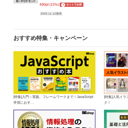
690pt (15%)
?
セットでお得
2025.11.12発売
おすすめ特集・キャンペーン
[特集]入門～実践、フレームワークまで！JavaScript
[特集]人気イ
学習におす…
ク！