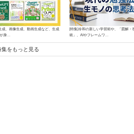
ト生成、画像生成、動画生成など、生成
[特集]令和の新しい学習術や、「図解・
ルが身…
術」、AIやフレームワ…
特集をもっと見る