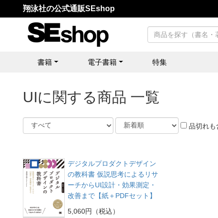
翔泳社の公式通販SEshop
書籍
電子書籍
特集
UIに関する商品 一覧
品切れも
デジタルプロダクトデザイン
の教科書 仮説思考によるリサ
ーチからUI設計・効果測定・
改善まで【紙＋PDFセット】
5,060円（税込）