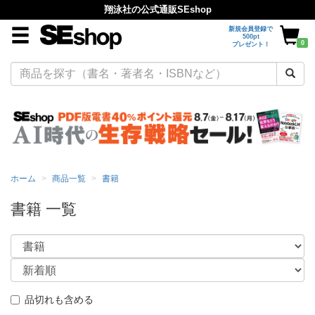
翔泳社の公式通販SEshop
新規会員登録で
500pt
0
プレゼント！
ホーム
商品一覧
書籍
書籍 一覧
品切れも含める