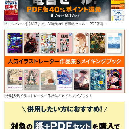
[キャンペーン]【8/17まで】AI時代の生存戦略セール！ PDF版電…
[特集]人気イラストレーター作品集＆メイキングブック！