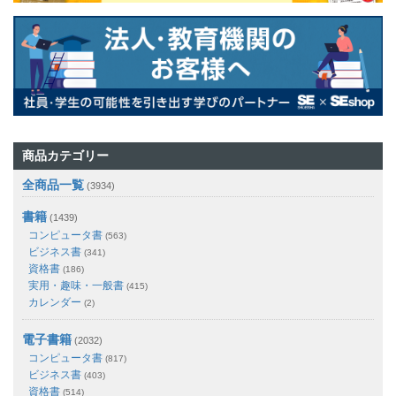
商品カテゴリー
全商品一覧
(3934)
書籍
(1439)
コンピュータ書
(563)
ビジネス書
(341)
資格書
(186)
実用・趣味・一般書
(415)
カレンダー
(2)
電子書籍
(2032)
コンピュータ書
(817)
ビジネス書
(403)
資格書
(514)