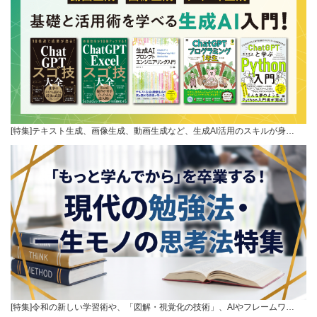
[特集]テキスト生成、画像生成、動画生成など、生成AI活用のスキルが身…
[特集]令和の新しい学習術や、「図解・視覚化の技術」、AIやフレームワ…