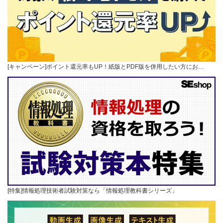
[キャンペーン]ポイント還元率もUP！紙版とPDF版を併用したい方にお…
[特集]情報処理技術者試験対策なら「情報処理教科書シリーズ」