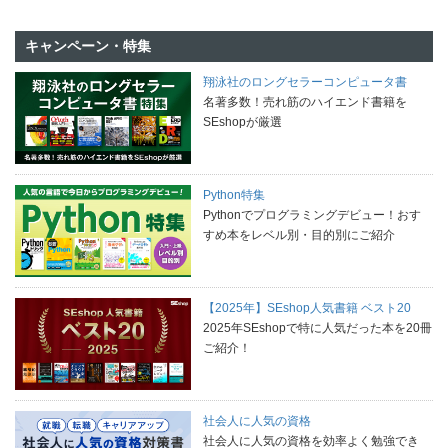
キャンペーン・特集
翔泳社のロングセラーコンピュータ書
名著多数！売れ筋のハイエンド書籍を
SEshopが厳選
Python特集
Pythonでプログラミングデビュー！おす
すめ本をレベル別・目的別にご紹介
【2025年】SEshop人気書籍 ベスト20
2025年SEshopで特に人気だった本を20冊
ご紹介！
社会人に人気の資格
社会人に人気の資格を効率よく勉強でき