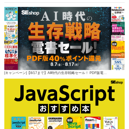
[キャンペーン]【8/17まで】AI時代の生存戦略セール！ PDF版電…