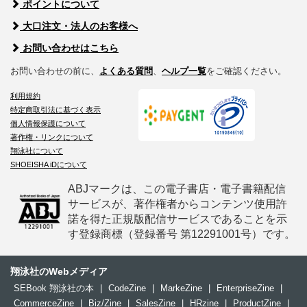
ポイントについて
大口注文・法人のお客様へ
お問い合わせはこちら
お問い合わせの前に、
よくある質問
、
ヘルプ一覧
をご確認ください。
利用規約
特定商取引法に基づく表示
個人情報保護について
著作権・リンクについて
翔泳社について
SHOEISHA iDについて
ABJマークは、この電子書店・電子書籍配信
サービスが、著作権者からコンテンツ使用許
諾を得た正規版配信サービスであることを示
す登録商標（登録番号 第12291001号）です。
翔泳社のWebメディア
SEBook 翔泳社の本
|
CodeZine
|
MarkeZine
|
EnterpriseZine
|
CommerceZine
|
Biz/Zine
|
SalesZine
|
HRzine
|
ProductZine
|