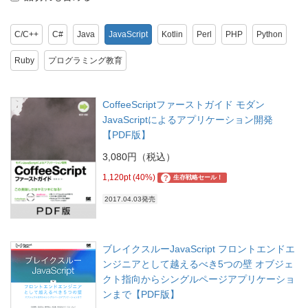
C/C++
C#
Java
JavaScript
Kotlin
Perl
PHP
Python
Ruby
プログラミング教育
CoffeeScriptファーストガイド モダン
JavaScriptによるアプリケーション開発
【PDF版】
3,080円（税込）
1,120pt (40%)
?
生存戦略セール！
2017.04.03発売
ブレイクスルーJavaScript フロントエンドエ
ンジニアとして越えるべき5つの壁 オブジェ
クト指向からシングルページアプリケーショ
ンまで【PDF版】