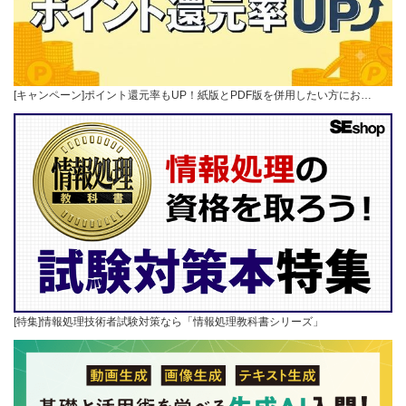
[キャンペーン]ポイント還元率もUP！紙版とPDF版を併用したい方にお…
[特集]情報処理技術者試験対策なら「情報処理教科書シリーズ」