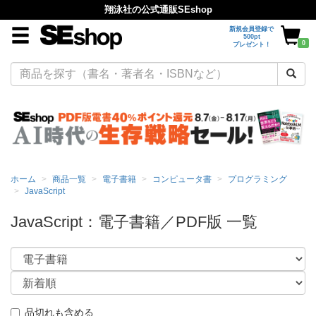
翔泳社の公式通販SEshop
新規会員登録で
500pt
0
プレゼント！
ホーム
商品一覧
電子書籍
コンピュータ書
プログラミング
JavaScript
JavaScript：電子書籍／PDF版 一覧
品切れも含める