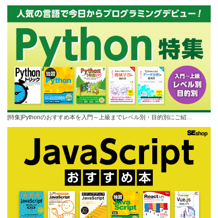
[特集]Pythonのおすすめ本を入門～上級までレベル別・目的別にご紹…