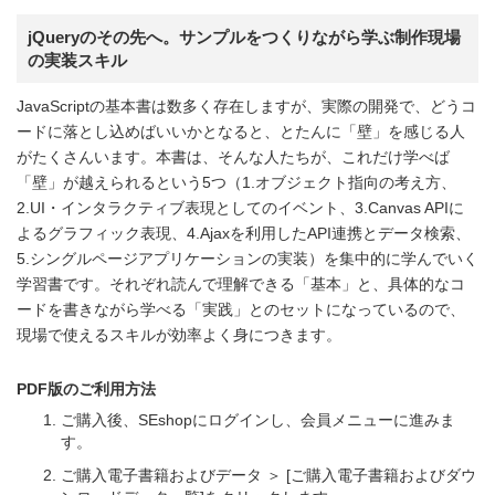
jQueryのその先へ。サンプルをつくりながら学ぶ制作現場
の実装スキル
JavaScriptの基本書は数多く存在しますが、実際の開発で、どうコ
ードに落とし込めばいいかとなると、とたんに「壁」を感じる人
がたくさんいます。本書は、そんな人たちが、これだけ学べば
「壁」が越えられるという5つ（1.オブジェクト指向の考え方、
2.UI・インタラクティブ表現としてのイベント、3.Canvas APIに
よるグラフィック表現、4.Ajaxを利用したAPI連携とデータ検索、
5.シングルページアプリケーションの実装）を集中的に学んでいく
学習書です。それぞれ読んで理解できる「基本」と、具体的なコ
ードを書きながら学べる「実践」とのセットになっているので、
現場で使えるスキルが効率よく身につきます。
PDF版のご利用方法
ご購入後、SEshopにログインし、会員メニューに進みま
す。
ご購入電子書籍およびデータ ＞ [ご購入電子書籍およびダウ