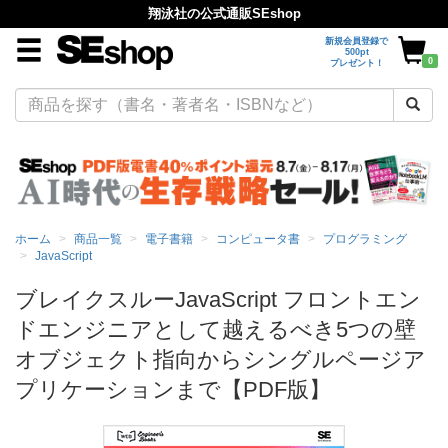
翔泳社の公式通販SEshop
新規会員登録で
500pt
0
プレゼント！
ホーム
商品一覧
電子書籍
コンピュータ書
プログラミング
JavaScript
ブレイクスルーJavaScript フロントエン
ドエンジニアとして越えるべき5つの壁
オブジェクト指向からシングルページア
プリケーションまで【PDF版】