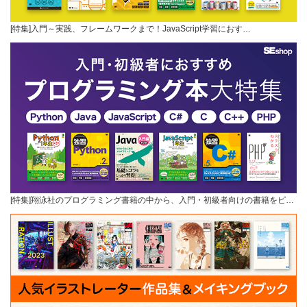
[特集]入門～実践、フレームワークまで！JavaScript学習におす…
[特集]翔泳社のプログラミング書籍の中から、入門・初級者向けの書籍をピ…