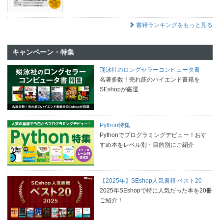
書籍ランキングをもっと見る
キャンペーン・特集
翔泳社のロングセラーコンピュータ書
名著多数！売れ筋のハイエンド書籍を
SEshopが厳選
Python特集
Pythonでプログラミングデビュー！おす
すめ本をレベル別・目的別にご紹介
【2025年】SEshop人気書籍 ベスト20
2025年SEshopで特に人気だった本を20冊
ご紹介！