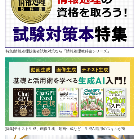
[特集]情報処理技術者試験対策なら「情報処理教科書シリーズ」
[特集]テキスト生成、画像生成、動画生成など、生成AI活用のスキルが身…