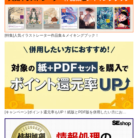
[特集]人気イラストレーター作品集＆メイキングブック！
[キャンペーン]ポイント還元率もUP！紙版とPDF版を併用したい方にお…