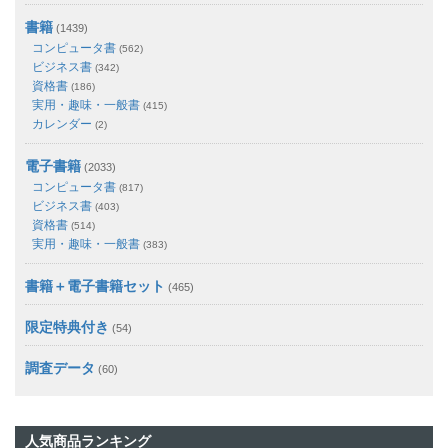
書籍
(1439)
コンピュータ書
(562)
ビジネス書
(342)
資格書
(186)
実用・趣味・一般書
(415)
カレンダー
(2)
電子書籍
(2033)
コンピュータ書
(817)
ビジネス書
(403)
資格書
(514)
実用・趣味・一般書
(383)
書籍＋電子書籍セット
(465)
限定特典付き
(54)
調査データ
(60)
人気商品ランキング