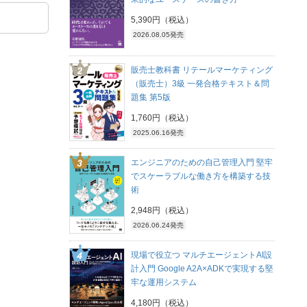
5,390円（税込）
2026.08.05発売
販売士教科書 リテールマーケティング
（販売士）3級 一発合格テキスト＆問
題集 第5版
1,760円（税込）
2025.06.16発売
エンジニアのための自己管理入門 堅牢
でスケーラブルな働き方を構築する技
術
2,948円（税込）
2026.06.24発売
現場で役立つ マルチエージェントAI設
計入門 Google A2A×ADKで実現する堅
牢な運用システム
4,180円（税込）