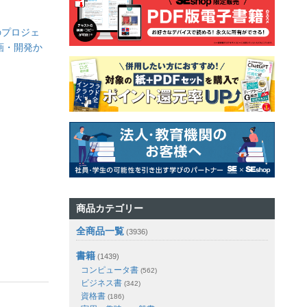
のプロジェ
画・開発か
商品カテゴリー
全商品一覧
(3936)
書籍
(1439)
コンピュータ書
(562)
ビジネス書
(342)
資格書
(186)