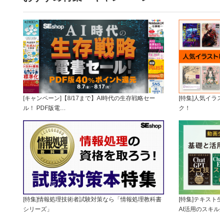
[キャンペーン]【8/17まで】AI時代の生存戦略セー
[特集]人気イ
ル！ PDF版電…
ク！
[特集]情報処理技術者試験対策なら「情報処理教科書
[特集]テキス
シリーズ」
AI活用のスキ