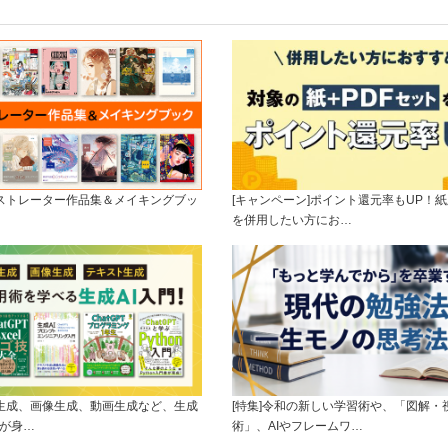
ラストレーター作品集＆メイキングブッ
[キャンペーン]ポイント還元率もUP！紙
を併用したい方にお…
ト生成、画像生成、動画生成など、生成
[特集]令和の新しい学習術や、「図解・
ルが身…
術」、AIやフレームワ…