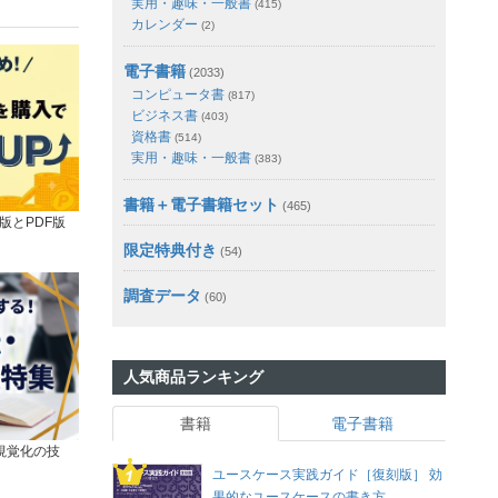
実用・趣味・一般書
(415)
カレンダー
(2)
電子書籍
(2033)
コンピュータ書
(817)
ビジネス書
(403)
資格書
(514)
実用・趣味・一般書
(383)
書籍＋電子書籍セット
(465)
版とPDF版
限定特典付き
(54)
調査データ
(60)
人気商品ランキング
書籍
電子書籍
視覚化の技
ユースケース実践ガイド［復刻版］ 効
果的なユースケースの書き方