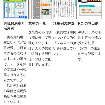
実現難易度と
業務の一覧
活用例の解説
ROIの算出例
活用例
企業内の部門や
代表的な活用例
AIやデータの活
［実現難易度］
役割に分けて整
について目的や
用を行った際の
左にいくほど実
理しています。
ビジネス上の狙
投資対効果
現が難しく研究
ほとんどの業務
いを解説してい
（ROI）の設定
中のものになり
で共通する部門
ます。
の例を記載しま
ます。右のほう
は下のほうに配
す。
は、データを集
置しています。
めて集計や可視
化を行うような
ものです。／
［活用例］対象
の業務と実現難
易度を基に整理
しています。