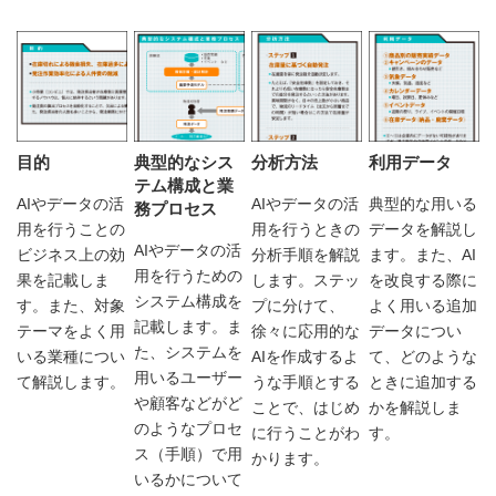
目的
典型的なシス
分析方法
利用データ
テム構成と業
AIやデータの活
AIやデータの活
典型的な用いる
務プロセス
用を行うことの
用を行うときの
データを解説し
AIやデータの活
ビジネス上の効
分析手順を解説
ます。また、AI
用を行うための
果を記載しま
します。ステッ
を改良する際に
システム構成を
す。また、対象
プに分けて、
よく用いる追加
記載します。ま
テーマをよく用
徐々に応用的な
データについ
た、システムを
いる業種につい
AIを作成するよ
て、どのような
用いるユーザー
て解説します。
うな手順とする
ときに追加する
や顧客などがど
ことで、はじめ
かを解説しま
のようなプロセ
に行うことがわ
す。
ス（手順）で用
かります。
いるかについて