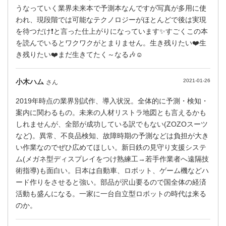
うなっていく業界未来本で予測本なんですが写真が多用に使
われ、現段階では可能なテクノロジーがほとんどで後は実現
を待つだけ❗と言った仕上がりになっています✨すごくこの本
を読んでいるとワクワクがとまりません。生き残りたい❤️生
き残りたい❤️まだ生きてたく～なる🎶☺️
小木ハム
2021-01-26
さん
2019年時点の業界別試作、導入状況。全体的に予測・検知・
案内に関わるもの。未来の人材リストラ地図とも言えるかも
しれませんが、全部が成功している訳でもない(ZOZOスーツ
など)。異常、不良品検知、故障時期の予測などは負担が大き
い作業なのでぜひ広めてほしい。新日鉄の見守り支援システ
ム(メガネ型ディスプレイをつけ熟練工→若手作業者へ遠隔技
術指導)も面白い。日本は自動車、ロボット、ゲーム機などハ
ード作りをさせると強い。部品が沢山要るので国全体の経済
活動も盛んになる。一家に一台自立型ロボットの時代は来る
のか。