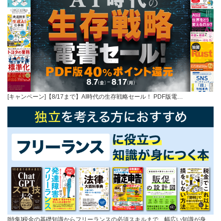
[キャンペーン]【8/17まで】AI時代の生存戦略セール！ PDF版電…
[特集]税金の基礎知識からフリーランスの必須スキルまで、幅広い知識が身…