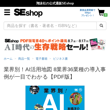
翔泳社の公式通販SEshop
新規会員登録で
500pt
0
プレゼント！
ホーム
商品一覧
電子書籍
ビジネス書
業界別！AI活用地図 8業界36業種の導入事
例が一目でわかる【PDF版】