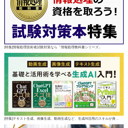
[特集]情報処理技術者試験対策なら「情報処理教科書シリーズ」
[特集]テキスト生成、画像生成、動画生成など、生成AI活用のスキルが身…