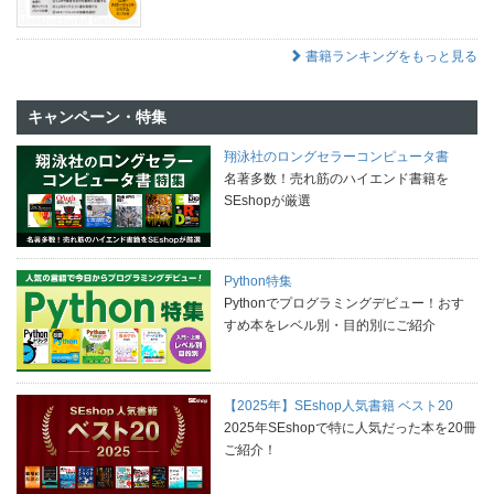
書籍ランキングをもっと見る
キャンペーン・特集
翔泳社のロングセラーコンピュータ書
名著多数！売れ筋のハイエンド書籍を
SEshopが厳選
Python特集
Pythonでプログラミングデビュー！おす
すめ本をレベル別・目的別にご紹介
【2025年】SEshop人気書籍 ベスト20
2025年SEshopで特に人気だった本を20冊
ご紹介！