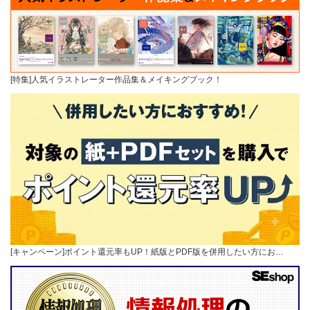
[特集]人気イラストレーター作品集＆メイキングブック！
[キャンペーン]ポイント還元率もUP！紙版とPDF版を併用したい方にお…