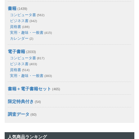
書籍
(1439)
コンピュータ書
(562)
ビジネス書
(342)
資格書
(186)
実用・趣味・一般書
(415)
カレンダー
(2)
電子書籍
(2033)
コンピュータ書
(817)
ビジネス書
(403)
資格書
(514)
実用・趣味・一般書
(383)
書籍＋電子書籍セット
(465)
限定特典付き
(54)
調査データ
(60)
人気商品ランキング