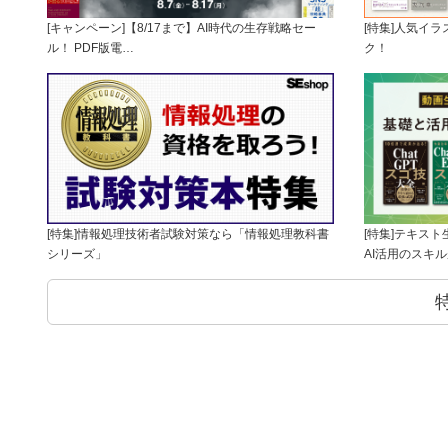
[キャンペーン]【8/17まで】AI時代の生存戦略セー
[特集]人気イ
ル！ PDF版電…
ク！
[特集]情報処理技術者試験対策なら「情報処理教科書
[特集]テキス
シリーズ」
AI活用のスキ