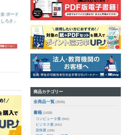
全 ボード
もしろさ」
】
戦略セール！
商品カテゴリー
全商品一覧
(3936)
書籍
(1439)
コンピュータ書
(562)
ビジネス書
(342)
資格書
(186)