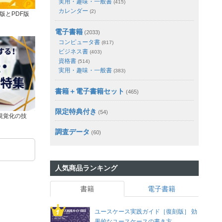
実用・趣味・一般書
(415)
カレンダー
(2)
版とPDF版
電子書籍
(2033)
コンピュータ書
(817)
ビジネス書
(403)
資格書
(514)
実用・趣味・一般書
(383)
書籍＋電子書籍セット
(465)
限定特典付き
(54)
視覚化の技
調査データ
(60)
人気商品ランキング
書籍
電子書籍
ユースケース実践ガイド［復刻版］ 効
果的なユースケースの書き方