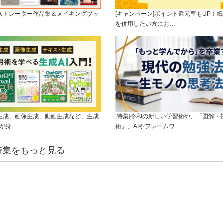
ラストレーター作品集＆メイキングブッ
[キャンペーン]ポイント還元率もUP！紙
を併用したい方にお…
ト生成、画像生成、動画生成など、生成
[特集]令和の新しい学習術や、「図解・
ルが身…
術」、AIやフレームワ…
特集をもっと見る