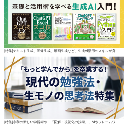
[特集]テキスト生成、画像生成、動画生成など、生成AI活用のスキルが身…
[特集]令和の新しい学習術や、「図解・視覚化の技術」、AIやフレームワ…