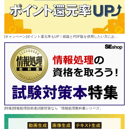
[キャンペーン]ポイント還元率もUP！紙版とPDF版を併用したい方にお…
[特集]情報処理技術者試験対策なら「情報処理教科書シリーズ」