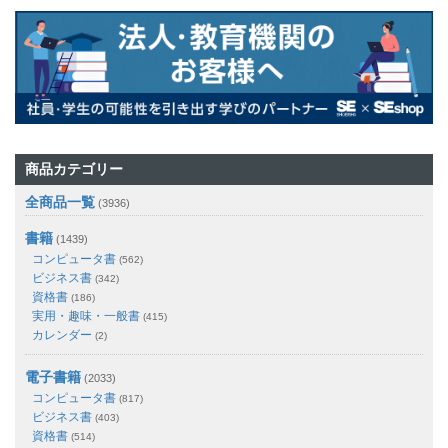
商品カテゴリー
全商品一覧
(3936)
書籍
(1439)
コンピュータ書
(562)
ビジネス書
(342)
資格書
(186)
実用・趣味・一般書
(415)
カレンダー
(2)
電子書籍
(2033)
コンピュータ書
(817)
ビジネス書
(403)
資格書
(514)