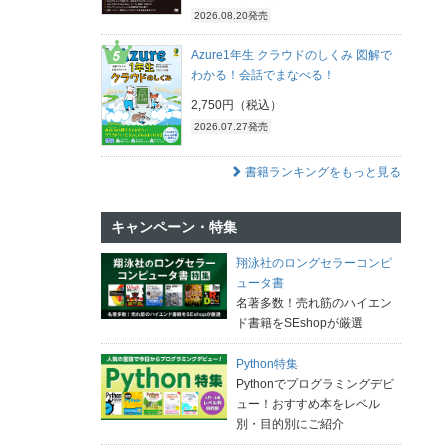
2026.08.20発売
Azure1年生 クラウドのしくみ 図解で
わかる！会話でまなべる！
2,750円（税込）
2026.07.27発売
書籍ランキングをもっと見る
キャンペーン・特集
翔泳社のロングセラーコンピ
ュータ書
名著多数！売れ筋のハイエン
ド書籍をSEshopが厳選
Python特集
Pythonでプログラミングデビ
ュー！おすすめ本をレベル
別・目的別にご紹介