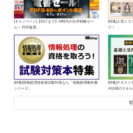
[キャンペーン]【8/17まで】AI時代の生存戦略セー
[特集]人気イ
ル！ PDF版電…
ク！
[特集]情報処理技術者試験対策なら「情報処理教科書
[特集]テキス
シリーズ」
AI活用のスキ