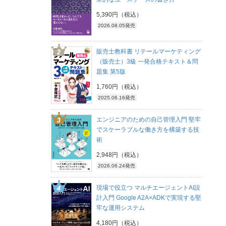
5,390円（税込）
2026.08.05発売
販売士教科書 リテールマーケティング
（販売士）3級 一発合格テキスト＆問
題集 第5版
1,760円（税込）
2025.06.16発売
エンジニアのための自己管理入門 堅牢
でスケーラブルな働き方を構築する技
術
2,948円（税込）
2026.06.24発売
現場で役立つ マルチエージェントAI設
計入門 Google A2A×ADKで実現する堅
牢な運用システム
4,180円（税込）