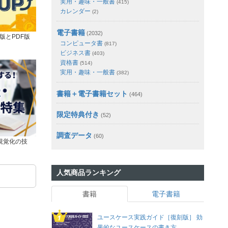
実用・趣味・一般書
(415)
カレンダー
(2)
電子書籍
(2032)
版とPDF版
コンピュータ書
(817)
ビジネス書
(403)
資格書
(514)
実用・趣味・一般書
(382)
書籍＋電子書籍セット
(464)
限定特典付き
(52)
調査データ
(60)
視覚化の技
人気商品ランキング
書籍
電子書籍
ユースケース実践ガイド［復刻版］ 効
果的なユースケースの書き方