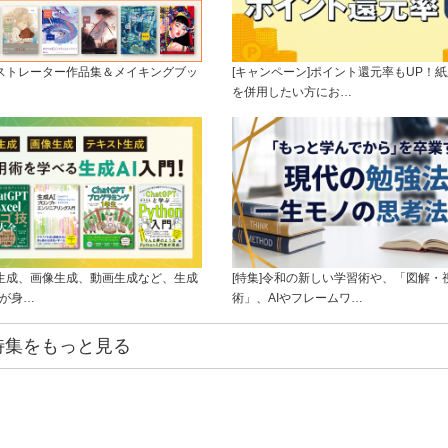
ラストレーター作品集＆メイキングブッ
[キャンペーン]ポイント還元率もUP！紙
を併用したい方にお…
ト生成、画像生成、動画生成など、生成
[特集]令和の新しい学習術や、「図解・
ルが身…
術」、AIやフレームワ…
特集をもっと見る