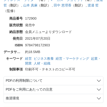
哲
（翻訳） ,
山本 真麻
（翻訳） ,
田中 恵理香
（翻訳） ,
渡邊 哲
（監修）
商品番号
172900
販売状態
発売中
納品形態
会員メニューよりダウンロード
発売日
2021年07月20日
ISBN
9784798172903
データサイズ
約18.5MB
キーワード
経営
ビジネス教養
経営・マーケティング
起業・
開業
人材・組織
制限事項
印刷不可・テキストのコピー不可
PDFの利用制限について
PDFをご利用にあたっての注意
推奨環境