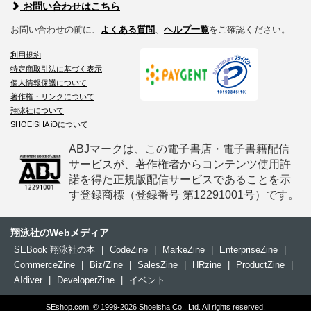
お問い合わせはこちら
お問い合わせの前に、
よくある質問
、
ヘルプ一覧
をご確認ください。
利用規約
特定商取引法に基づく表示
個人情報保護について
著作権・リンクについて
翔泳社について
SHOEISHA iDについて
ABJマークは、この電子書店・電子書籍配信
サービスが、著作権者からコンテンツ使用許
諾を得た正規版配信サービスであることを示
す登録商標（登録番号 第12291001号）です。
翔泳社のWebメディア
SEBook 翔泳社の本
|
CodeZine
|
MarkeZine
|
EnterpriseZine
|
CommerceZine
|
Biz/Zine
|
SalesZine
|
HRzine
|
ProductZine
|
AIdiver
|
DeveloperZine
|
イベント
SEshop.com, © 1999-2026 Shoeisha Co., Ltd. All rights reserved.