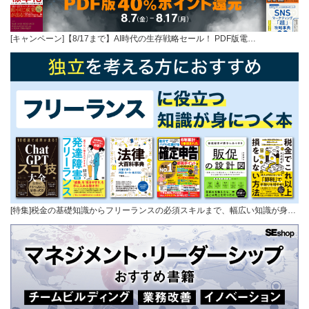
[キャンペーン]【8/17まで】AI時代の生存戦略セール！ PDF版電…
[特集]税金の基礎知識からフリーランスの必須スキルまで、幅広い知識が身…