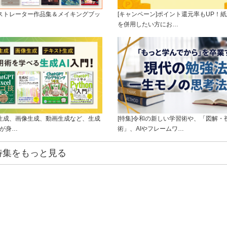
ラストレーター作品集＆メイキングブッ
[キャンペーン]ポイント還元率もUP！紙
を併用したい方にお…
ト生成、画像生成、動画生成など、生成
[特集]令和の新しい学習術や、「図解・
ルが身…
術」、AIやフレームワ…
特集をもっと見る