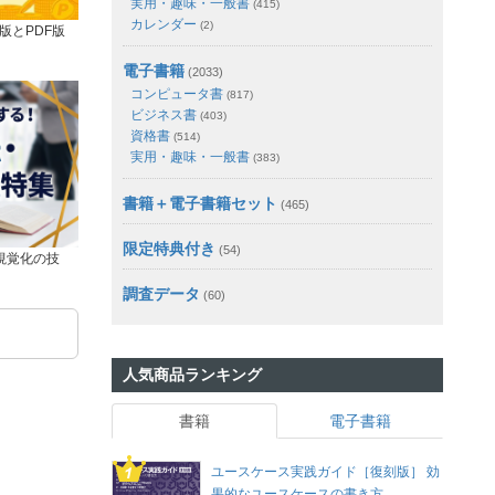
実用・趣味・一般書
(415)
カレンダー
(2)
版とPDF版
電子書籍
(2033)
コンピュータ書
(817)
ビジネス書
(403)
資格書
(514)
実用・趣味・一般書
(383)
書籍＋電子書籍セット
(465)
限定特典付き
(54)
視覚化の技
調査データ
(60)
人気商品ランキング
書籍
電子書籍
ユースケース実践ガイド［復刻版］ 効
果的なユースケースの書き方