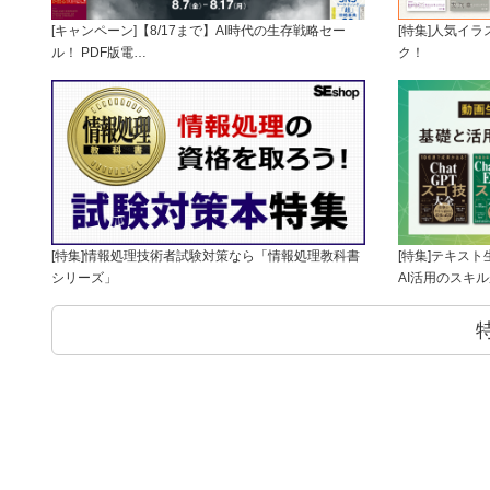
[キャンペーン]【8/17まで】AI時代の生存戦略セー
[特集]人気イ
ル！ PDF版電…
ク！
[特集]情報処理技術者試験対策なら「情報処理教科書
[特集]テキス
シリーズ」
AI活用のスキ