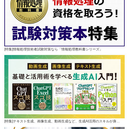
[特集]情報処理技術者試験対策なら「情報処理教科書シリーズ」
[特集]テキスト生成、画像生成、動画生成など、生成AI活用のスキルが身…