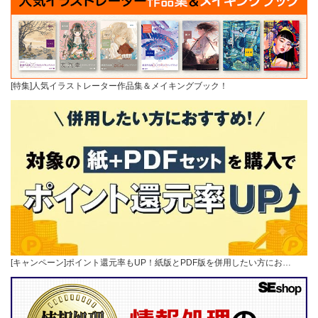
[特集]人気イラストレーター作品集＆メイキングブック！
[キャンペーン]ポイント還元率もUP！紙版とPDF版を併用したい方にお…