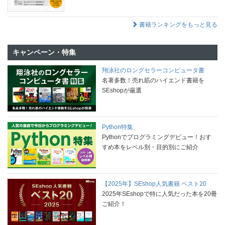
書籍ランキングをもっと見る
キャンペーン・特集
翔泳社のロングセラーコンピュータ書
名著多数！売れ筋のハイエンド書籍を
SEshopが厳選
Python特集
Pythonでプログラミングデビュー！おす
すめ本をレベル別・目的別にご紹介
【2025年】SEshop人気書籍 ベスト20
2025年SEshopで特に人気だった本を20冊
ご紹介！