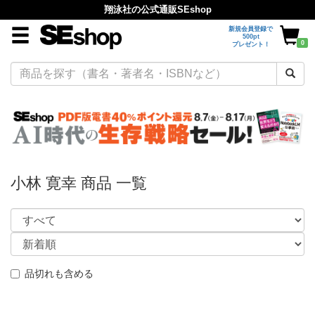
翔泳社の公式通販SEshop
新規会員登録で
500pt
0
プレゼント！
小林 寛幸 商品 一覧
品切れも含める