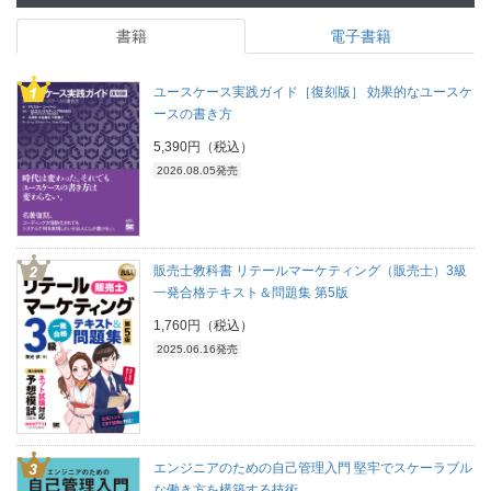
書籍
電子書籍
ユースケース実践ガイド［復刻版］ 効果的なユースケ
ースの書き方
5,390円（税込）
2026.08.05発売
販売士教科書 リテールマーケティング（販売士）3級
一発合格テキスト＆問題集 第5版
1,760円（税込）
2025.06.16発売
エンジニアのための自己管理入門 堅牢でスケーラブル
な働き方を構築する技術