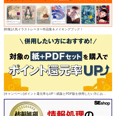
[特集]人気イラストレーター作品集＆メイキングブック！
[キャンペーン]ポイント還元率もUP！紙版とPDF版を併用したい方にお…