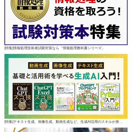
[特集]情報処理技術者試験対策なら「情報処理教科書シリーズ」
[特集]テキスト生成、画像生成、動画生成など、生成AI活用のスキルが身…