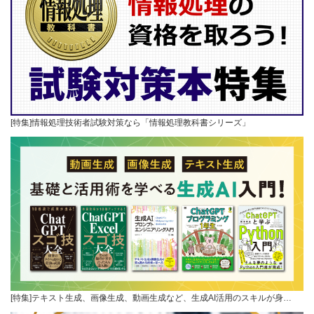
[特集]情報処理技術者試験対策なら「情報処理教科書シリーズ」
[特集]テキスト生成、画像生成、動画生成など、生成AI活用のスキルが身…