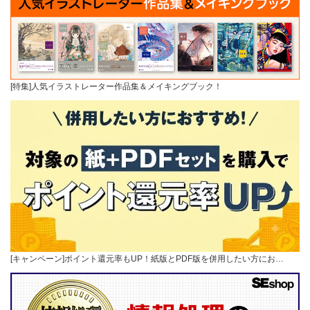
[特集]人気イラストレーター作品集＆メイキングブック！
[キャンペーン]ポイント還元率もUP！紙版とPDF版を併用したい方にお…