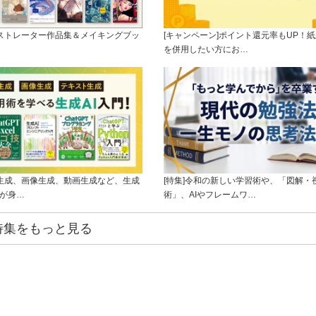
ラストレーター作品集＆メイキングブッ
[キャンペーン]ポイント還元率もUP！紙
を併用したい方にお…
ト生成、画像生成、動画生成など、生成
[特集]令和の新しい学習術や、「図解・
ルが身…
術」、AIやフレームワ…
特集をもっと見る