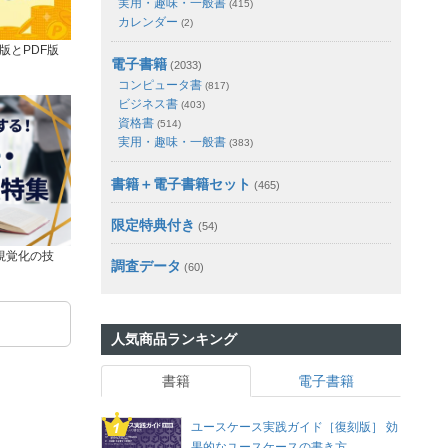
実用・趣味・一般書
(415)
カレンダー
(2)
版とPDF版
電子書籍
(2033)
コンピュータ書
(817)
ビジネス書
(403)
資格書
(514)
実用・趣味・一般書
(383)
書籍＋電子書籍セット
(465)
限定特典付き
(54)
視覚化の技
調査データ
(60)
人気商品ランキング
書籍
電子書籍
ユースケース実践ガイド［復刻版］ 効
果的なユースケースの書き方