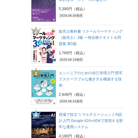
5,390円（税込）
2026.08.05発売
販売士教科書 リテールマーケティング
（販売士）3級 一発合格テキスト＆問
題集 第5版
1,760円（税込）
2025.06.16発売
エンジニアのための自己管理入門 堅牢
でスケーラブルな働き方を構築する技
術
2,948円（税込）
2026.06.24発売
現場で役立つ マルチエージェントAI設
計入門 Google A2A×ADKで実現する堅
牢な運用システム
4,180円（税込）