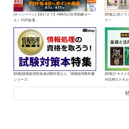
[キャンペーン]【8/17まで】AI時代の生存戦略セー
[特集]人気イ
ル！ PDF版電…
ク！
[特集]情報処理技術者試験対策なら「情報処理教科書
[特集]テキス
シリーズ」
AI活用のスキ