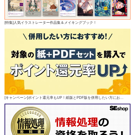
[特集]人気イラストレーター作品集＆メイキングブック！
[キャンペーン]ポイント還元率もUP！紙版とPDF版を併用したい方にお…