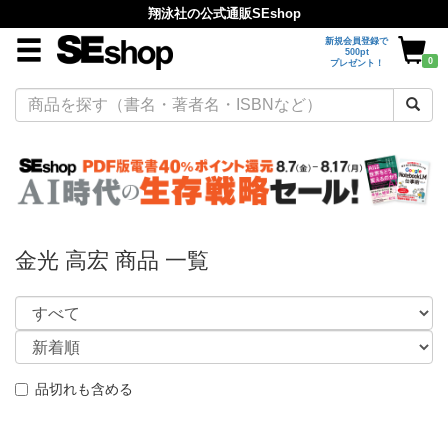
翔泳社の公式通販SEshop
新規会員登録で
500pt
0
プレゼント！
金光 高宏 商品 一覧
品切れも含める