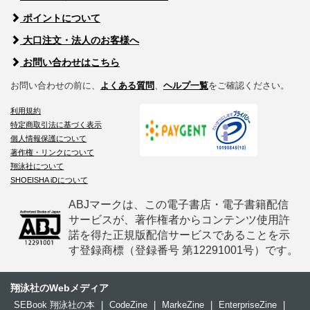
ポイントについて
大口注文・法人のお客様へ
お問い合わせはこちら
お問い合わせの前に、
よくある質問
、
ヘルプ一覧
をご確認ください。
利用規約
特定商取引法に基づく表示
個人情報保護について
著作権・リンクについて
翔泳社について
SHOEISHA iDについて
ABJマークは、この電子書店・電子書籍配信
サービスが、著作権者からコンテンツ使用許
諾を得た正規版配信サービスであることを示
す登録商標（登録番号 第12291001号）です。
翔泳社のWebメディア
SEBook 翔泳社の本
|
CodeZine
|
MarkeZine
|
EnterpriseZine
|