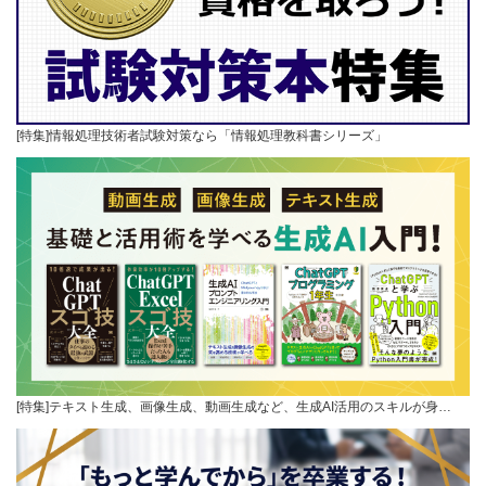
[特集]情報処理技術者試験対策なら「情報処理教科書シリーズ」
[特集]テキスト生成、画像生成、動画生成など、生成AI活用のスキルが身…