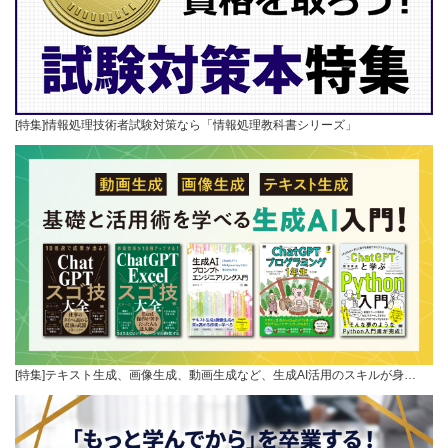
[特集]情報処理技術者試験対策なら「情報処理教科書シリーズ」
[特集]テキスト生成、画像生成、動画生成など、生成AI活用のスキルが身…