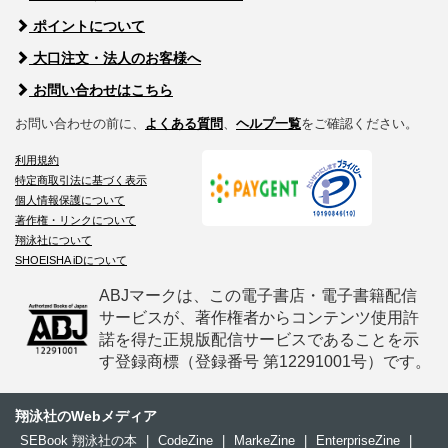
ポイントについて
大口注文・法人のお客様へ
お問い合わせはこちら
お問い合わせの前に、
よくある質問
、
ヘルプ一覧
をご確認ください。
利用規約
特定商取引法に基づく表示
個人情報保護について
著作権・リンクについて
翔泳社について
SHOEISHA iDについて
ABJマークは、この電子書店・電子書籍配信
サービスが、著作権者からコンテンツ使用許
諾を得た正規版配信サービスであることを示
す登録商標（登録番号 第12291001号）です。
翔泳社のWebメディア
SEBook 翔泳社の本
|
CodeZine
|
MarkeZine
|
EnterpriseZine
|