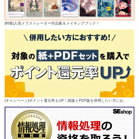
[特集]人気イラストレーター作品集＆メイキングブック！
[キャンペーン]ポイント還元率もUP！紙版とPDF版を併用したい方にお…