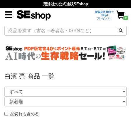
翔泳社の公式通販SEshop
新規会員登録で
500pt
0
プレゼント！
白濱 亮 商品 一覧
品切れも含める