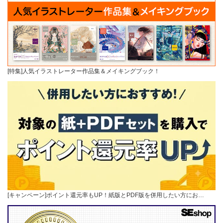
[特集]人気イラストレーター作品集＆メイキングブック！
[キャンペーン]ポイント還元率もUP！紙版とPDF版を併用したい方にお…