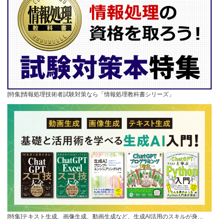
[特集]情報処理技術者試験対策なら「情報処理教科書シリーズ」
[特集]テキスト生成、画像生成、動画生成など、生成AI活用のスキルが身…