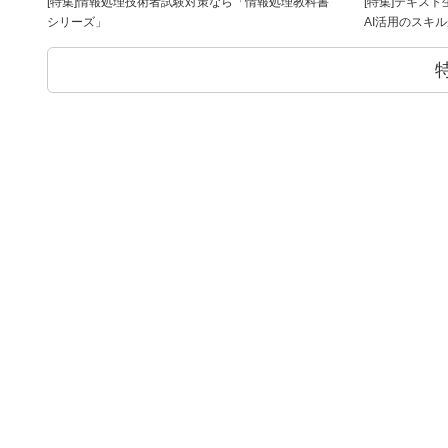
[特集]情報処理技術者試験対策なら「情報処理教科書
[特集]テキス
シリーズ」
AI活用のスキ