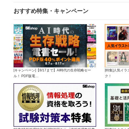
おすすめ特集・キャンペーン
[キャンペーン]【8/17まで】AI時代の生存戦略セー
[特集]人気イ
ル！ PDF版電…
ク！