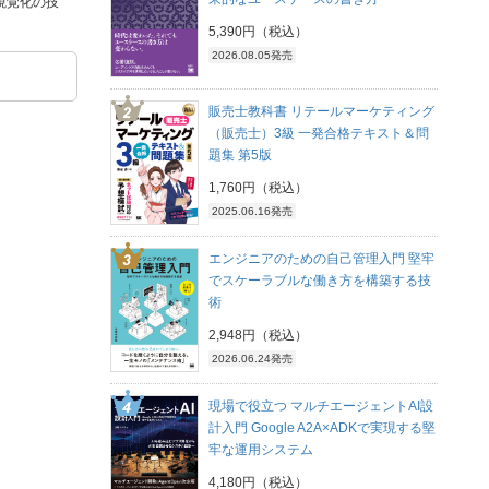
視覚化の技
5,390円（税込）
2026.08.05発売
販売士教科書 リテールマーケティング
（販売士）3級 一発合格テキスト＆問
題集 第5版
1,760円（税込）
2025.06.16発売
エンジニアのための自己管理入門 堅牢
でスケーラブルな働き方を構築する技
術
2,948円（税込）
2026.06.24発売
現場で役立つ マルチエージェントAI設
計入門 Google A2A×ADKで実現する堅
牢な運用システム
4,180円（税込）