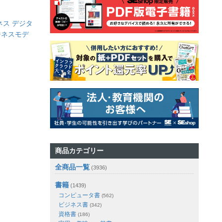
ネス デジタ
ジネスモデ
商品カテゴリー
全商品一覧
(3936)
書籍
(1439)
コンピュータ書
(562)
ビジネス書
(342)
資格書
(186)