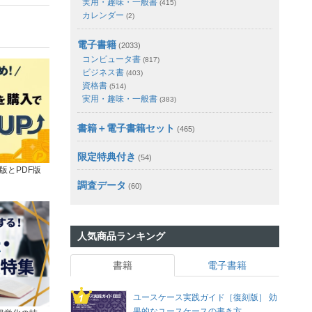
実用・趣味・一般書
(415)
カレンダー
(2)
電子書籍
(2033)
コンピュータ書
(817)
ビジネス書
(403)
資格書
(514)
実用・趣味・一般書
(383)
書籍＋電子書籍セット
(465)
限定特典付き
(54)
版とPDF版
調査データ
(60)
人気商品ランキング
書籍
電子書籍
ユースケース実践ガイド［復刻版］ 効
果的なユースケースの書き方