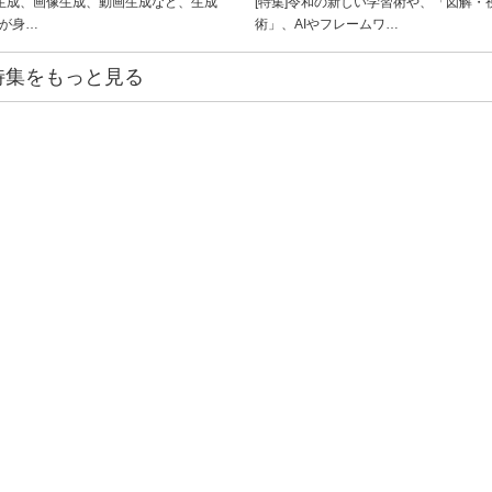
ト生成、画像生成、動画生成など、生成
[特集]令和の新しい学習術や、「図解・
ルが身…
術」、AIやフレームワ…
特集をもっと見る