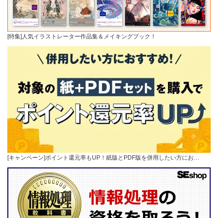
[特集]人気イラストレーター作品集＆メイキングブック！
[キャンペーン]ポイント還元率もUP！紙版とPDF版を併用したい方にお…