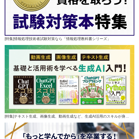
[特集]情報処理技術者試験対策なら「情報処理教科書シリーズ」
[特集]テキスト生成、画像生成、動画生成など、生成AI活用のスキルが身…