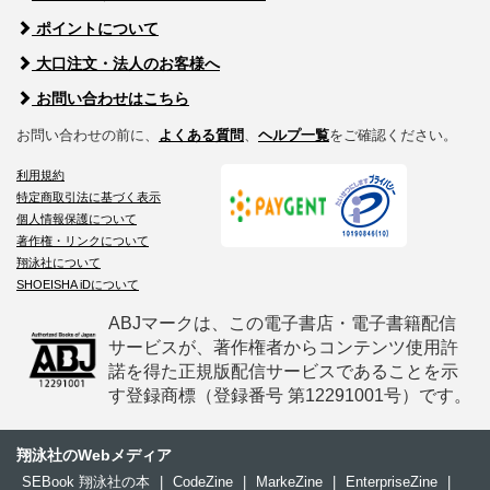
ポイントについて
大口注文・法人のお客様へ
お問い合わせはこちら
お問い合わせの前に、
よくある質問
、
ヘルプ一覧
をご確認ください。
利用規約
特定商取引法に基づく表示
個人情報保護について
著作権・リンクについて
翔泳社について
SHOEISHA iDについて
ABJマークは、この電子書店・電子書籍配信
サービスが、著作権者からコンテンツ使用許
諾を得た正規版配信サービスであることを示
す登録商標（登録番号 第12291001号）です。
翔泳社のWebメディア
SEBook 翔泳社の本
|
CodeZine
|
MarkeZine
|
EnterpriseZine
|