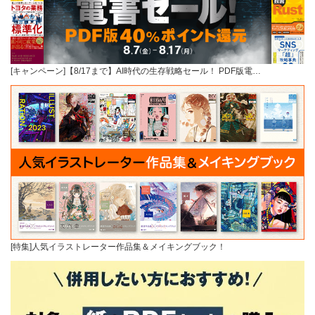
[キャンペーン]【8/17まで】AI時代の生存戦略セール！ PDF版電…
[特集]人気イラストレーター作品集＆メイキングブック！