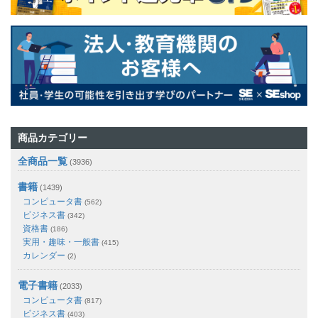
商品カテゴリー
全商品一覧
(3936)
書籍
(1439)
コンピュータ書
(562)
ビジネス書
(342)
資格書
(186)
実用・趣味・一般書
(415)
カレンダー
(2)
電子書籍
(2033)
コンピュータ書
(817)
ビジネス書
(403)