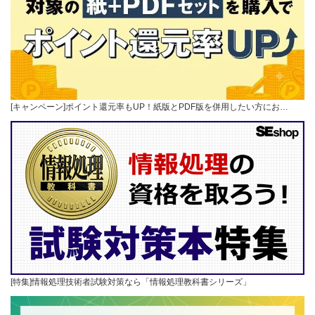
[キャンペーン]ポイント還元率もUP！紙版とPDF版を併用したい方にお…
[特集]情報処理技術者試験対策なら「情報処理教科書シリーズ」