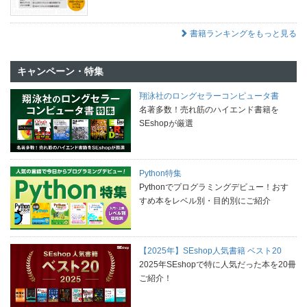
書籍ランキングをもっと見る
キャンペーン・特集
翔泳社のロングセラーコンピュータ書
名著多数！売れ筋のハイエンド書籍を
SEshopが厳選
Python特集
Pythonでプログラミングデビュー！おす
すめ本をレベル別・目的別にご紹介
【2025年】SEshop人気書籍 ベスト20
2025年SEshopで特に人気だった本を20冊
ご紹介！