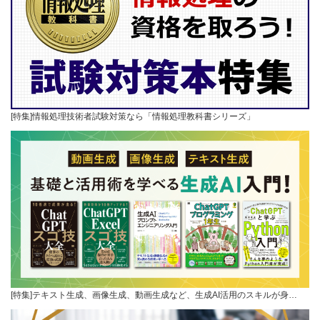
[特集]情報処理技術者試験対策なら「情報処理教科書シリーズ」
[特集]テキスト生成、画像生成、動画生成など、生成AI活用のスキルが身…