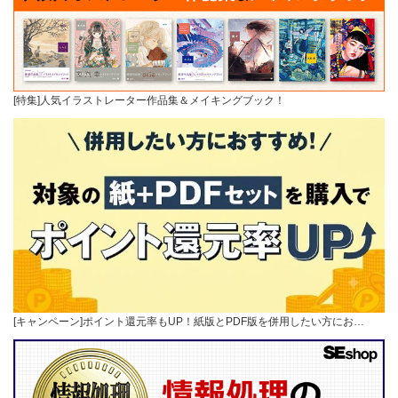
[特集]人気イラストレーター作品集＆メイキングブック！
[キャンペーン]ポイント還元率もUP！紙版とPDF版を併用したい方にお…