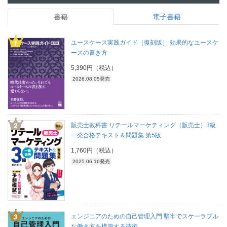
書籍
電子書籍
ユースケース実践ガイド［復刻版］ 効果的なユースケ
ースの書き方
5,390円（税込）
2026.08.05発売
販売士教科書 リテールマーケティング（販売士）3級
一発合格テキスト＆問題集 第5版
1,760円（税込）
2025.06.16発売
エンジニアのための自己管理入門 堅牢でスケーラブル
な働き方を構築する技術