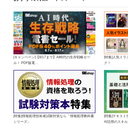
[キャンペーン]【8/17まで】AI時代の生存戦略セー
[特集]人気イ
ル！ PDF版電…
ク！
[特集]情報処理技術者試験対策なら「情報処理教科書
[特集]テキス
シリーズ」
AI活用のスキ