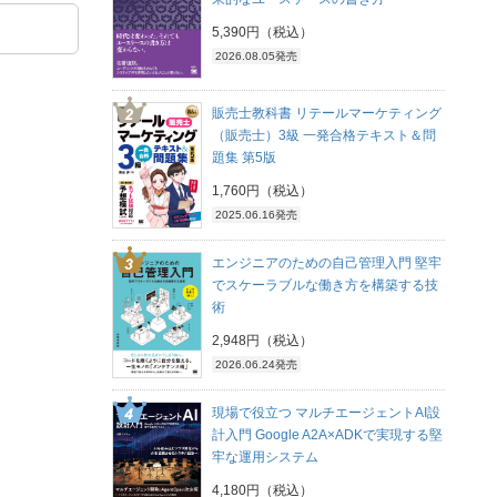
5,390円（税込）
2026.08.05発売
販売士教科書 リテールマーケティング
（販売士）3級 一発合格テキスト＆問
題集 第5版
1,760円（税込）
2025.06.16発売
エンジニアのための自己管理入門 堅牢
でスケーラブルな働き方を構築する技
術
2,948円（税込）
2026.06.24発売
現場で役立つ マルチエージェントAI設
計入門 Google A2A×ADKで実現する堅
牢な運用システム
4,180円（税込）