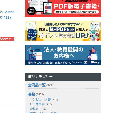
 Server
-411）
戦略セール！
商品カテゴリー
全商品一覧
(3936)
書籍
(1439)
コンピュータ書
(562)
ビジネス書
(342)
資格書
(186)