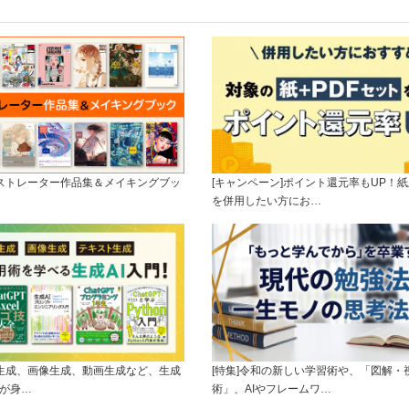
ラストレーター作品集＆メイキングブッ
[キャンペーン]ポイント還元率もUP！紙
を併用したい方にお…
ト生成、画像生成、動画生成など、生成
[特集]令和の新しい学習術や、「図解・
ルが身…
術」、AIやフレームワ…