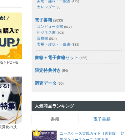
実用・趣味・一般書
(415)
カレンダー
(2)
電子書籍
(2033)
コンピュータ書
(817)
ビジネス書
(403)
資格書
(514)
実用・趣味・一般書
(383)
書籍＋電子書籍セット
(465)
版とPDF版
限定特典付き
(54)
調査データ
(60)
人気商品ランキング
書籍
電子書籍
視覚化の技
ユースケース実践ガイド［復刻版］ 効
果的なユースケースの書き方