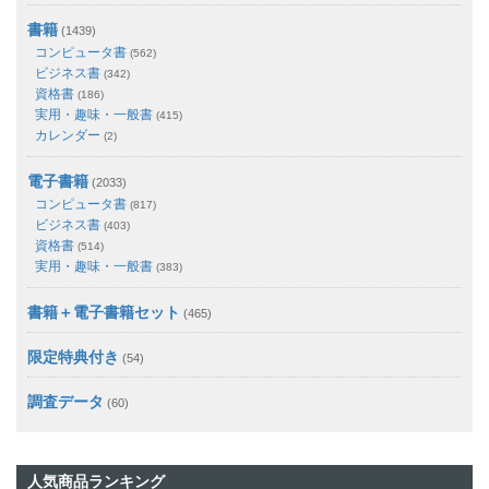
書籍
(1439)
コンピュータ書
(562)
ビジネス書
(342)
資格書
(186)
実用・趣味・一般書
(415)
カレンダー
(2)
電子書籍
(2033)
コンピュータ書
(817)
ビジネス書
(403)
資格書
(514)
実用・趣味・一般書
(383)
書籍＋電子書籍セット
(465)
限定特典付き
(54)
調査データ
(60)
人気商品ランキング