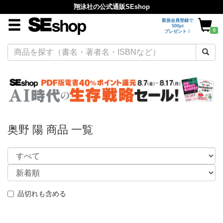
翔泳社の公式通販SEshop
新規会員登録で
500pt
0
プレゼント！
奥野 陽 商品 一覧
品切れも含める