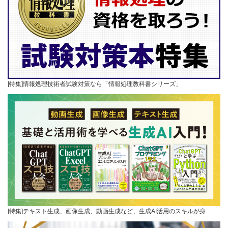
[特集]情報処理技術者試験対策なら「情報処理教科書シリーズ」
[特集]テキスト生成、画像生成、動画生成など、生成AI活用のスキルが身…