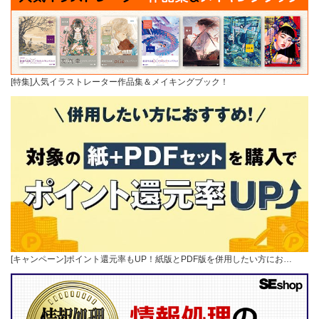
[特集]人気イラストレーター作品集＆メイキングブック！
[キャンペーン]ポイント還元率もUP！紙版とPDF版を併用したい方にお…