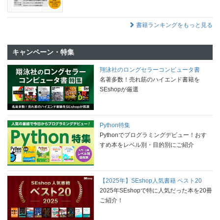
書籍ランキングをもっと見る
キャンペーン・特集
翔泳社のロングセラーコンピュータ書
名著多数！売れ筋のハイエンド書籍を
SEshopが厳選
Python特集
Pythonでプログラミングデビュー！おす
すめ本をレベル別・目的別にご紹介
【2025年】SEshop人気書籍 ベスト20
2025年SEshopで特に人気だった本を20冊
ご紹介！